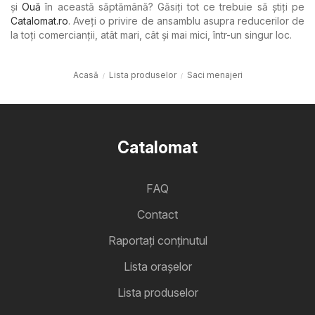
şi
Ouă
în această săptămână? Găsiți tot ce trebuie să știți pe
Catalomat.ro
. Aveți o privire de ansamblu asupra reducerilor de
la toți comercianții, atât mari, cât și mai mici, într-un singur loc.
Acasă
Lista produselor
Saci menajeri
Catalomat
FAQ
Contact
Raportați conținutul
Lista oraşelor
Lista produselor