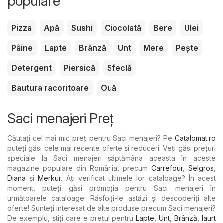
populare
Pizza
Apă
Sushi
Ciocolată
Bere
Ulei
Pâine
Lapte
Brânză
Unt
Mere
Pește
Detergent
Piersică
Sfeclă
Bautura racoritoare
Ouă
Saci menajeri Preț
Căutați cel mai mic preț pentru Saci menajeri? Pe
Catalomat.ro
puteți găsi cele mai recente oferte și reduceri. Veți găsi prețuri
speciale la Saci menajeri săptămâna aceasta în aceste
magazine populare din România, precum
Carrefour
,
Selgros
,
Diana
şi
Merkur
. Ați verificat ultimele lor cataloage? În acest
moment, puteți găsi promoția pentru Saci menajeri în
următoarele cataloage: Răsfoiți-le astăzi și descoperiți alte
oferte! Sunteți interesat de alte produse precum Saci menajeri?
De exemplu, știți care e prețul pentru
Lapte
,
Unt
,
Brânză
,
Iaurt