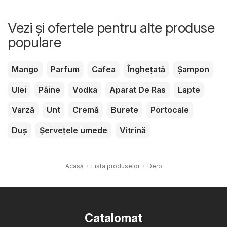
Vezi și ofertele pentru alte produse
populare
Mango
Parfum
Cafea
Înghețată
Șampon
Ulei
Pâine
Vodka
Aparat De Ras
Lapte
Varză
Unt
Cremă
Burete
Portocale
Duș
Șervețele umede
Vitrină
Acasă
Lista produselor
Dero
Catalomat