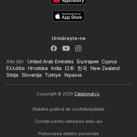
Urmăreşte-ne
Alte țări:
United Arab Emirates
България
Cyprus
Ελλάδα
Hrvatska
India
日本
한국
New Zealand
Srbija
Slovenija
Türkiye
Україна
Copyright © 2026
Catalomat.ro
.
Stabilire politică de confidenţialitate
Condiţii pentru utilizarea web-ului
Prelucrarea datelor personale