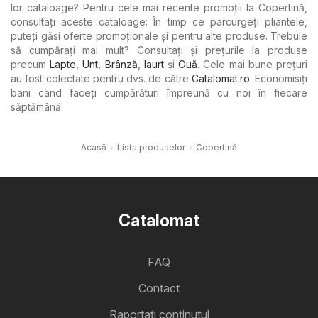
lor cataloage? Pentru cele mai recente promoții la Copertină,
consultați aceste cataloage: În timp ce parcurgeți pliantele,
puteți găsi oferte promoționale și pentru alte produse. Trebuie
să cumpărați mai mult? Consultați și prețurile la produse
precum
Lapte
,
Unt
,
Brânză
,
Iaurt
şi
Ouă
. Cele mai bune prețuri
au fost colectate pentru dvs. de către
Catalomat.ro
. Economisiți
bani când faceți cumpărături împreună cu noi în fiecare
săptămână.
Acasă
Lista produselor
Copertină
Catalomat
FAQ
Contact
Raportați conținutul