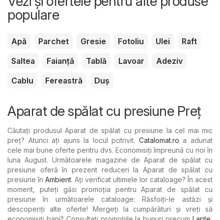
Vezi și ofertele pentru alte produse
populare
Apă
Parchet
Gresie
Fotoliu
Ulei
Raft
Saltea
Faianță
Tablă
Lavoar
Adeziv
Cablu
Fereastră
Duș
Aparat de spălat cu presiune Preț
Căutați produsul Aparat de spălat cu presiune la cel mai mic
preț? Atunci ați ajuns la locul potrivit.
Catalomat.ro
a adunat
cele mai bune oferte pentru dvs. Economisiți împreună cu noi în
luna August. Următoarele magazine de Aparat de spălat cu
presiune oferă în prezent reduceri la Aparat de spălat cu
presiune în
Ambient
. Ați verificat ultimele lor cataloage? În acest
moment, puteți găsi promoția pentru Aparat de spălat cu
presiune în următoarele cataloage: Răsfoiți-le astăzi și
descoperiți alte oferte! Mergeți la cumpărături și vreți să
economisiți bani? Consultați promoțiile la bunuri precum
Lapte
,