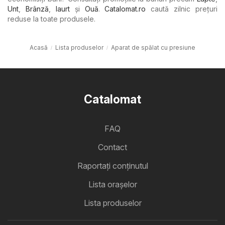
Unt
,
Brânză
,
Iaurt
şi
Ouă
.
Catalomat.ro
caută zilnic prețuri
reduse la toate produsele.
Acasă
Lista produselor
Aparat de spălat cu presiune
Catalomat
FAQ
Contact
Raportați conținutul
Lista oraşelor
Lista produselor