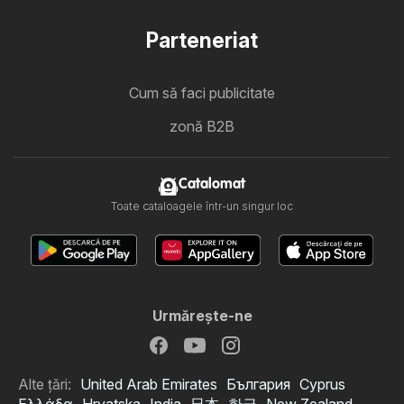
Parteneriat
Cum să faci publicitate
zonă B2B
Catalomat
Toate cataloagele într-un singur loc
Urmăreşte-ne
Alte țări:
United Arab Emirates
България
Cyprus
Ελλάδα
Hrvatska
India
日本
한국
New Zealand