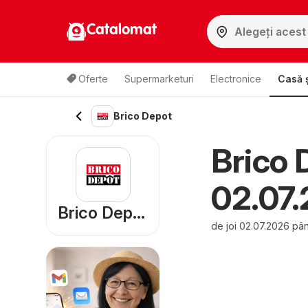
Catalomat
Oferte
Supermarketuri
Electronice
Casă ș
Brico Depot
Brico 
02.07
Brico Depot
de joi 02.07.2026 pân