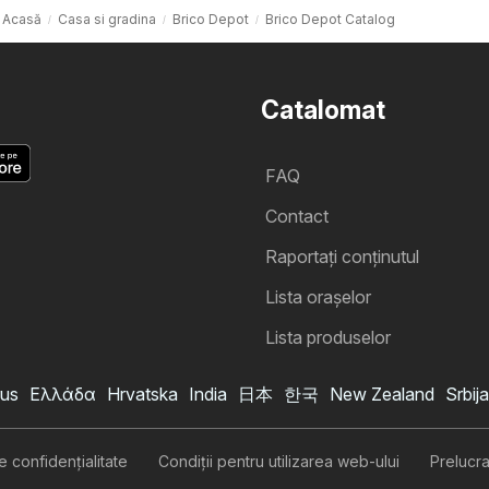
Acasă
Casa si gradina
Brico Depot
Brico Depot Catalog
Catalomat
FAQ
Contact
Raportați conținutul
Lista oraşelor
Lista produselor
us
Ελλάδα
Hrvatska
India
日本
한국
New Zealand
Srbija
Catalog Brico Depot
Vreau să mă abonez la catalog
de confidenţialitate
Condiţii pentru utilizarea web-ului
Prelucr