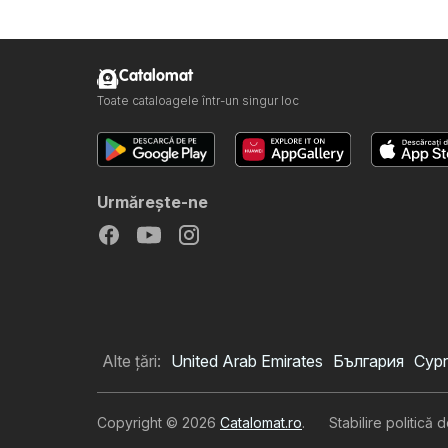
Catalomat
Toate cataloagele într-un singur loc
Urmăreşte-ne
Alte țări:
United Arab Emirates
България
Cypr
Copyright © 2026
Catalomat.ro
.
Stabilire politică 