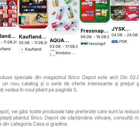
JYSK
Fressnapf
04.08. - 24.08
land
Catalog
Kaufland
06.08. - 19.08.2026
Catalog
AQUA
JYSK
 - 11.08.2026
05.08. - 11.08.2026
nesti
Catalog
Fressnapf
03.08. - 17.08.2026
Carpatica
ufland
Kaufland
Nonfood
Kimbino MG - RO
Flavours
duse speciale din magazinul Brico Depot este aici! Din 02.
un nou catalog și o serie de oferte interesante și prețuri 
i vedea în noul pliant pe paginile 5.
epot, vei găsi toate produsele tale preferate care sunt la reduc
tepți pliantul Brico Depot de săptămâna viitoare, consultă m
e din categoria Casa si gradina.