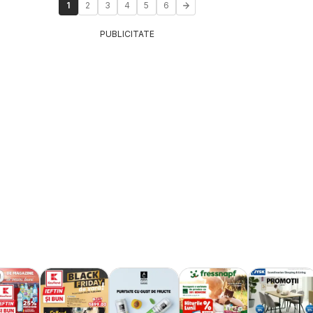
1
2
3
4
5
6
PUBLICITATE