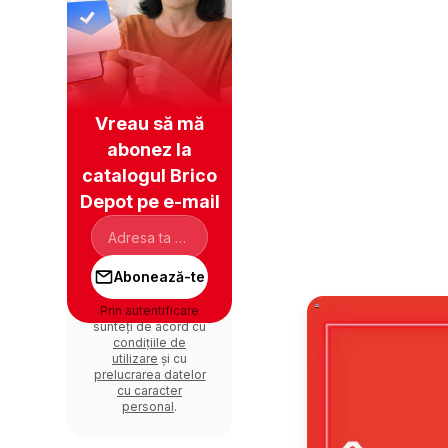
Vreau să mă
abonez la
catalogul Brico
Depot pe e-mail
Abonează-te
Prin autentificare
sunteți de acord cu
condițiile de
utilizare
și cu
prelucrarea datelor
cu caracter
personal
.