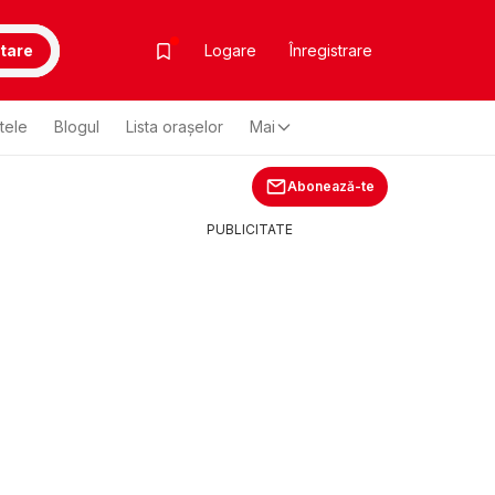
tare
Logare
Înregistrare
ltele
Blogul
Lista oraşelor
Mai
Abonează-te
PUBLICITATE