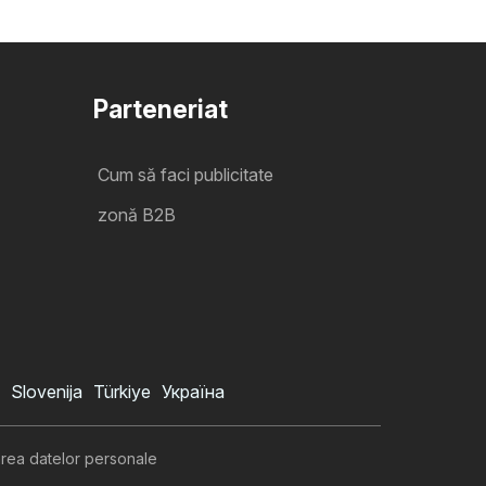
Parteneriat
Cum să faci publicitate
zonă B2B
Slovenija
Türkiye
Україна
area datelor personale