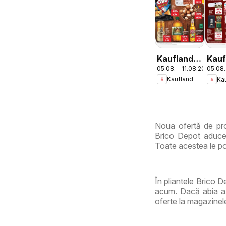
Kaufland
Kauf
05.08. - 11.08.2026
05.08.
Catalog
Dom
Kaufland
Ka
Tematic
Noua ofertă de pro
Brico Depot aduce 
Toate acestea le poț
În pliantele Brico D
acum. Dacă abia aș
oferte la magazinel