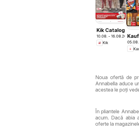
Kik Catalog
Kauf
10.08. - 16.08.2026
05.08.
Cata
Kik
Ka
Tema
Noua ofertă de pr
Annabella aduce un 
acestea le poți vede
În pliantele Annabe
acum. Dacă abia aș
oferte la magazinel