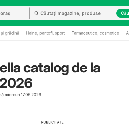
Cău
și grădină
Haine, pantofi, sport
Farmaceutice, cosmetice
A
lla catalog de la
.2026
nă miercuri 17.06.2026
PUBLICITATE