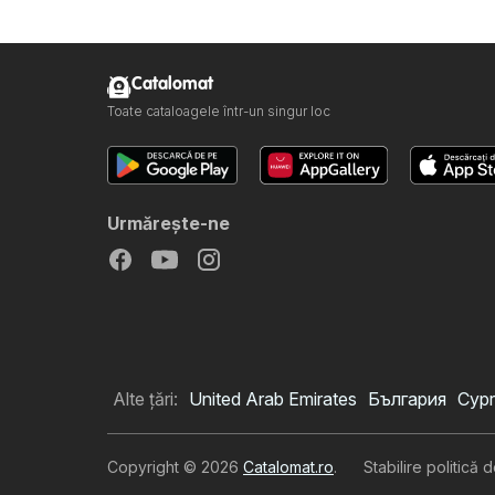
Catalomat
Toate cataloagele într-un singur loc
Urmăreşte-ne
Alte țări:
United Arab Emirates
България
Cypr
Copyright © 2026
Catalomat.ro
.
Stabilire politică 