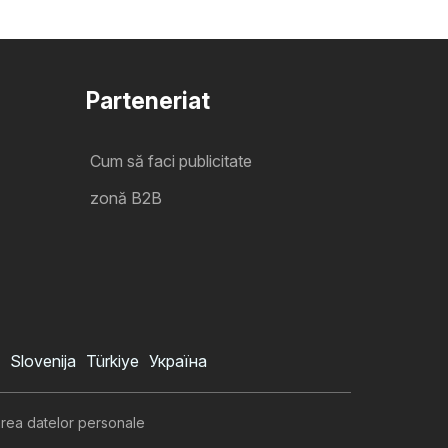
Parteneriat
Cum să faci publicitate
zonă B2B
Slovenija
Türkiye
Україна
area datelor personale