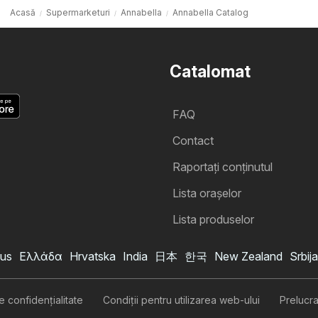
Acasă
Supermarketuri
Annabella
Annabella Catalog
Catalomat
FAQ
Contact
Raportați conținutul
Lista oraşelor
Lista produselor
us
Ελλάδα
Hrvatska
India
日本
한국
New Zealand
Srbija
Catalog Annabella
Vreau să mă abonez la catalog
de confidenţialitate
Condiţii pentru utilizarea web-ului
Prelucr