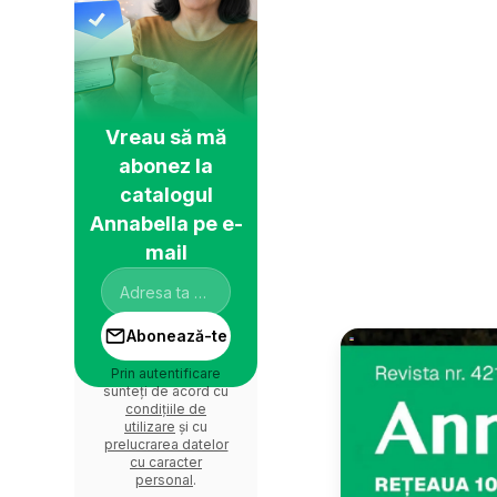
Vreau să mă
abonez la
catalogul
Annabella pe e-
mail
Abonează-te
Prin autentificare
sunteți de acord cu
condițiile de
utilizare
și cu
prelucrarea datelor
cu caracter
personal
.