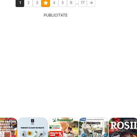
...
1
2
3
4
5
6
17
PUBLICITATE