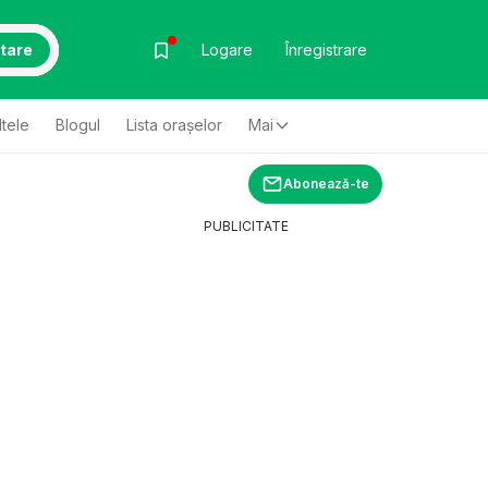
tare
Logare
Înregistrare
ltele
Blogul
Lista oraşelor
Mai
Abonează-te
PUBLICITATE