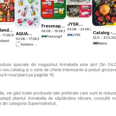
JYSK
Fressnapf
04.08. - 24.08.2026
land
Catalog
06.08. - 19.08.2026
Catalog
Catalog -
AQUA
JYSK
 - 11.08.2026
log
Fressnapf
10.11. - 31.12.2
Varietăți
03.08. - 17.08.2026
Carpatica
ufland
tic
Metro
Kimbino MG - RO
de Roșii
Flavours
oduse speciale din magazinul Annabella este aici! Din 04.
nou catalog și o serie de oferte interesante și prețuri grozav
a în noul pliant pe paginile 16.
lla, vei găsi toate produsele tale preferate care sunt la reduce
tepți pliantul Annabella de săptămâna viitoare, consultă m
e din categoria Supermarketuri.