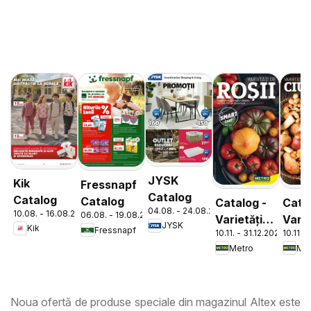
JYSK
Kik
Fressnapf
Catalog
Catalog
Catalog
Catalog -
Cata
04.08. - 24.08.2026
10.08. - 16.08.2026
06.08. - 19.08.2026
Varietăți
Varie
JYSK
Kik
Fressnapf
10.11. - 31.12.2026
10.11. 
de Roșii
de
Metro
Met
Ciup
Noua ofertă de produse speciale din magazinul Altex este