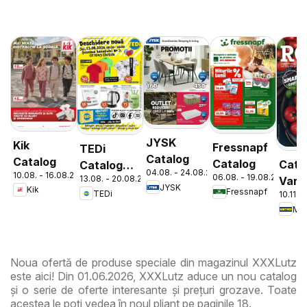
JYSK
Kik
Fressnapf
TEDi
Catalog
Catalog
Catalog
Cata
Catalog
04.08. - 24.08.2026
10.08. - 16.08.2026
06.08. - 19.08.2026
13.08. - 20.08.2026
Varie
Chitila
JYSK
Kik
Fressnapf
TEDi
10.11. 
de Ro
Met
Noua ofertă de produse speciale din magazinul XXXLutz
este aici! Din 01.06.2026, XXXLutz aduce un nou catalog
și o serie de oferte interesante și prețuri grozave. Toate
acestea le poți vedea în noul pliant pe paginile 18.