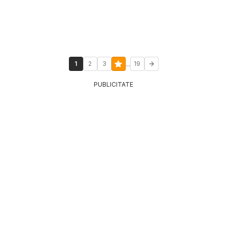
...
1
2
3
19
PUBLICITATE