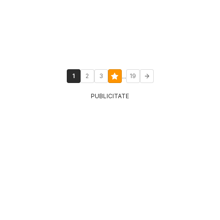
...
1
2
3
19
PUBLICITATE