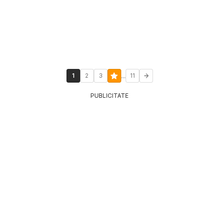
...
1
2
3
11
PUBLICITATE