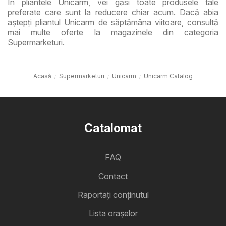
În pliantele Unicarm, vei găsi toate produsele tale
preferate care sunt la reducere chiar acum. Dacă abia
aștepți pliantul Unicarm de săptămâna viitoare, consultă
mai multe oferte la magazinele din categoria
Supermarketuri.
Acasă
Supermarketuri
Unicarm
Unicarm Catalog
Catalomat
FAQ
Contact
Raportați conținutul
Lista oraşelor