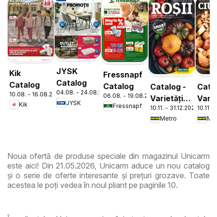
JYSK
Kik
Fressnapf
Catalog
Catalog
Catalog
Catalog -
Cata
04.08. - 24.08.2026
10.08. - 16.08.2026
06.08. - 19.08.2026
Varietăți
Varie
JYSK
Kik
Fressnapf
10.11. - 31.12.2026
10.11. 
de Roșii
de
Metro
Met
Ciup
Noua ofertă de produse speciale din magazinul Unicarm
este aici! Din 21.05.2026, Unicarm aduce un nou catalog
și o serie de oferte interesante și prețuri grozave. Toate
acestea le poți vedea în noul pliant pe paginile 10.