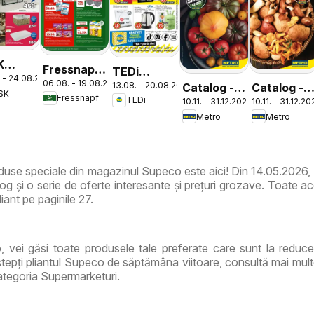
K
Fressnapf
TEDi
 - 24.08.2026
log
06.08. - 19.08.2026
Catalog
13.08. - 20.08.2026
Catalog -
Catalog -
Catalog
SK
Fressnapf
TEDi
10.11. - 31.12.2026
10.11. - 31.12.2
Varietăți
Varietăți
Chitila
Metro
Metro
de Roșii
de Ciuperc
duse speciale din magazinul Supeco este aici! Din 14.05.2026
g și o serie de oferte interesante și prețuri grozave. Toate ac
iant pe paginile 27.
, vei găsi toate produsele tale preferate care sunt la reduce
epți pliantul Supeco de săptămâna viitoare, consultă mai mult
ategoria Supermarketuri.