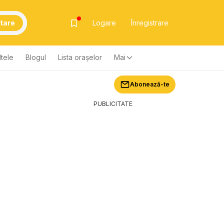
tare
Logare
Înregistrare
ltele
Blogul
Lista oraşelor
Mai
Abonează-te
PUBLICITATE