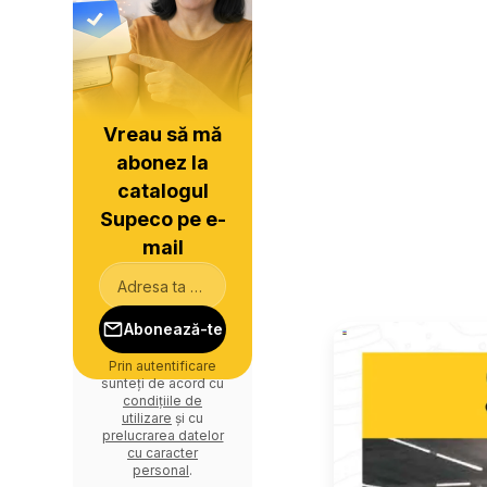
Vreau să mă
abonez la
catalogul
Supeco pe e-
mail
Abonează-te
Prin autentificare
sunteți de acord cu
condițiile de
utilizare
și cu
prelucrarea datelor
cu caracter
personal
.