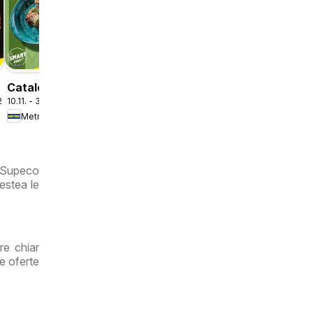
Catalog -
026
10.11. - 31.12.2026
ReView
Metro
i
Tendințe și
Recomandări
, Supeco
estea le
re chiar
e oferte