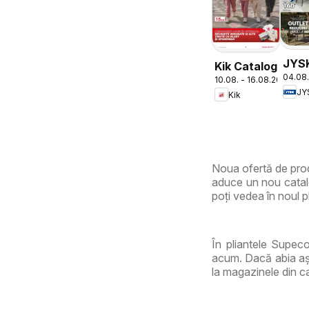
JYS
Kik Catalog
04.08.
Cata
10.08. - 16.08.2026
JY
Kik
Noua ofertă de pro
aduce un nou catalo
poți vedea în noul pl
În pliantele Supeco
acum. Dacă abia așt
la magazinele din c