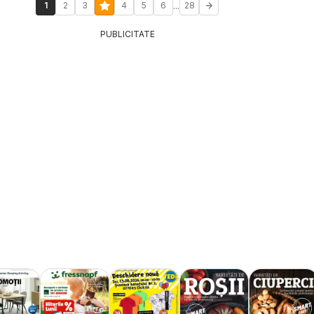
...
1
2
3
4
5
6
28
PUBLICITATE