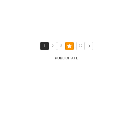
...
1
2
3
22
PUBLICITATE