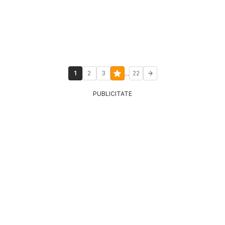
...
1
2
3
22
PUBLICITATE