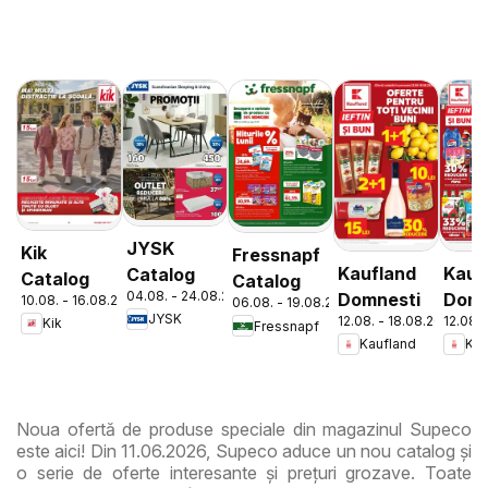
JYSK
Kik
Fressnapf
Kaufland
Kauf
Catalog
Catalog
Catalog
04.08. - 24.08.2026
Domnesti
Domn
10.08. - 16.08.2026
06.08. - 19.08.2026
JYSK
12.08. - 18.08.2026
12.08. 
Kik
Fressnapf
Kaufland
Kau
Noua ofertă de produse speciale din magazinul Supeco
este aici! Din 11.06.2026, Supeco aduce un nou catalog și
o serie de oferte interesante și prețuri grozave. Toate