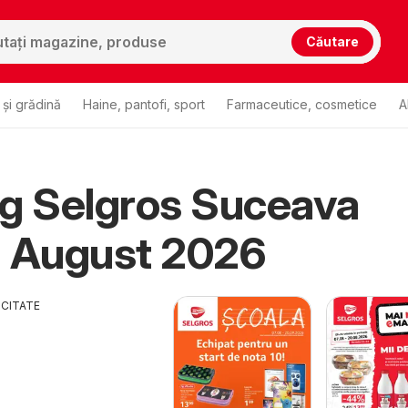
Căutare
și grădină
Haine, pantofi, sport
Farmaceutice, cosmetice
A
g Selgros Suceava
u August 2026
ICITATE