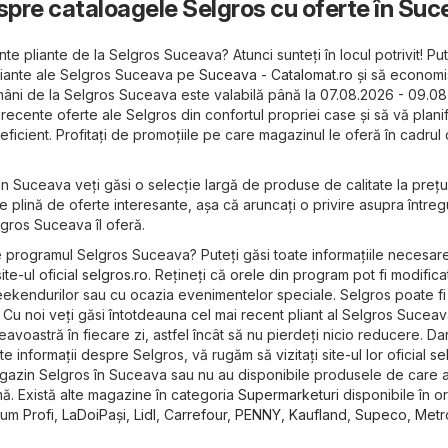
espre cataloagele Selgros cu oferte în Su
te pliante de la Selgros Suceava? Atunci sunteți în locul potrivit! Put
liante ale Selgros Suceava pe
Suceava - Catalomat.ro
și să economis
mâni de la Selgros Suceava este valabilă până la 07.08.2026 - 09.08
 recente oferte ale Selgros din confortul propriei case și să vă planif
ficient. Profitați de promoțiile pe care magazinul le oferă în cadrul 
din Suceava veți găsi o selecție largă de produse de calitate la prețu
e plină de oferte interesante, așa că aruncați o privire asupra întreg
gros Suceava îl oferă.
e programul Selgros Suceava? Puteți găsi toate informațiile necesare
ite-ul oficial
selgros.ro
. Rețineți că orele din program pot fi modifica
weekendurilor sau cu ocazia evenimentelor speciale. Selgros poate fi 
v: Cu noi veți găsi întotdeauna cel mai recent pliant al Selgros Suceav
oastră în fiecare zi, astfel încât să nu pierdeți nicio reducere. Da
lte informații despre Selgros, vă rugăm să vizitați site-ul lor oficial
se
gazin Selgros în Suceava sau nu au disponibile produsele de care a
ă. Există alte magazine în categoria
Supermarketuri
disponibile în o
cum
Profi
,
LaDoiPași
,
Lidl
,
Carrefour
,
PENNY
,
Kaufland
,
Supeco
,
Metr