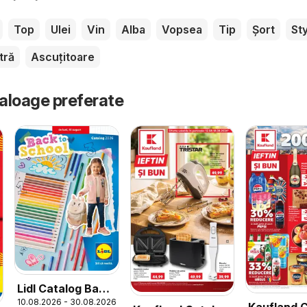
Top
Ulei
Vin
Alba
Vopsea
Tip
Șort
St
tră
Ascuțitoare
taloage preferate
Lidl Catalog Back
10.08.2026 - 30.08.2026
to School