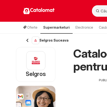
Catalomat
Oferte
Supermarketuri
Electronice
Casă 
Selgros Suceava
Catalo
pentr
Selgros
PUBL