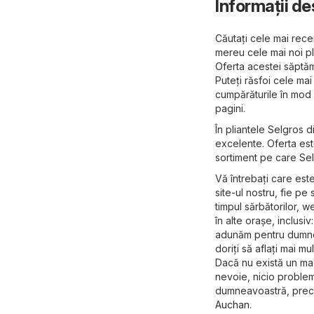
Informații d
Căutați cele mai recen
mereu cele mai noi p
Oferta acestei săptă
Puteți răsfoi cele mai
cumpărăturile în mod e
pagini.
În pliantele Selgros 
excelente. Oferta est
sortiment pe care Sel
Vă întrebați care est
site-ul nostru, fie pe s
timpul sărbătorilor, 
în alte orașe, inclusi
adunăm pentru dumneav
doriți să aflați mai mu
Dacă nu există un ma
nevoie, nicio problem
dumneavoastră, pre
Auchan
.