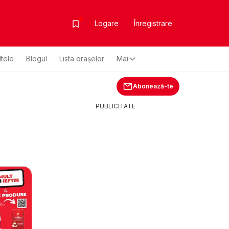
Logare
Înregistrare
ltele
Blogul
Lista oraşelor
Mai
Abonează-te
PUBLICITATE