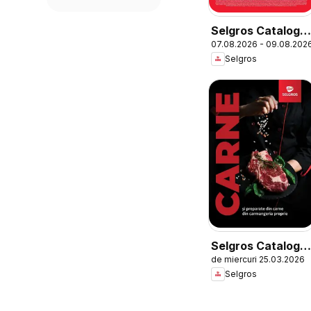
Selgros Catalog
07.08.2026 - 09.08.202
Oferte de
Selgros
weekend
Selgros Catalog
de miercuri 25.03.2026
Carne
Selgros