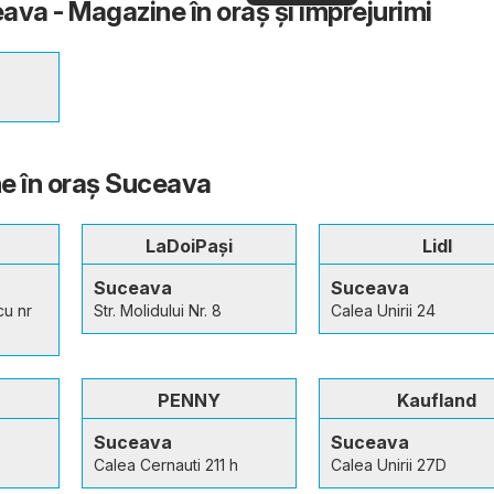
ava - Magazine în oraş şi împrejurimi
văd
rapid și ușor
e în oraş Suceava
LaDoiPași
Lidl
Suceava
Suceava
cu nr
Str. Molidului Nr. 8
Calea Unirii 24
PENNY
Kaufland
Suceava
Suceava
Calea Cernauti 211 h
Calea Unirii 27D