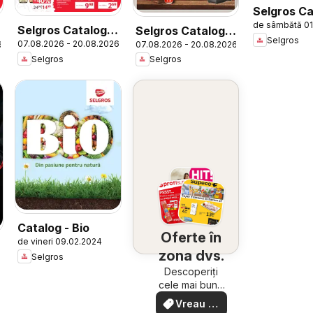
Selgros Ca
de sâmbătă 01
Transgou
Selgros Catalog
Selgros Catalog
Selgros
07.08.2026 - 20.08.2026
6
07.08.2026 - 20.08.2026
Magazine Mici
Nonfood
Selgros
Selgros
Catalog - Bio
Oferte în
de vineri 09.02.2024
zona dvs.
Selgros
Descoperiți
cele mai bune
oferte din
Vreau să
apropiere –