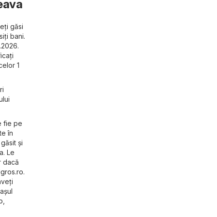
ceava
eți găsi
iți bani.
.2026.
icați
celor 1
ri
ului
 fie pe
te în
găsit și
a. Le
r dacă
lgros.ro
.
veți
rașul
o
,