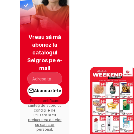
Vreau să mă
abonez la
catalogul
Selgros pe e-
mail
Abonează-te
Prin autentificare
sunteți de acord cu
condițiile de
utilizare
și cu
prelucrarea datelor
cu caracter
personal
.