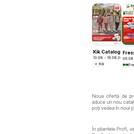
Kik Catalog
Fres
10.08. - 16.08.2026
06.08.
Cata
Kik
Fr
Noua ofertă de pro
aduce un nou catalo
poți vedea în noul pl
În pliantele Profi, 