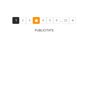
...
1
2
3
4
5
6
22
PUBLICITATE