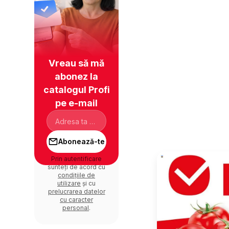
Vreau să mă
abonez la
catalogul Profi
pe e-mail
Abonează-te
Prin autentificare
sunteți de acord cu
condițiile de
utilizare
și cu
prelucrarea datelor
cu caracter
personal
.