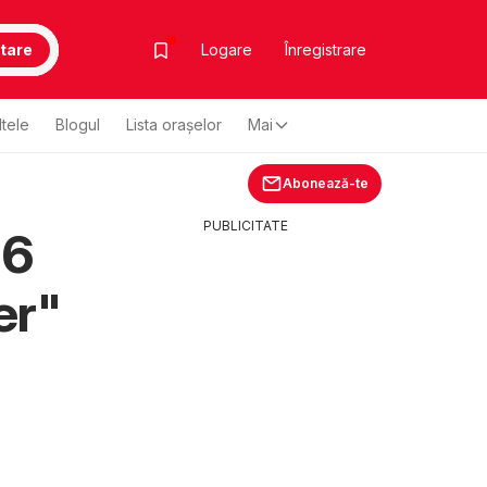
tare
Logare
Înregistrare
ltele
Blogul
Lista oraşelor
Mai
Abonează-te
PUBLICITATE
26
er"