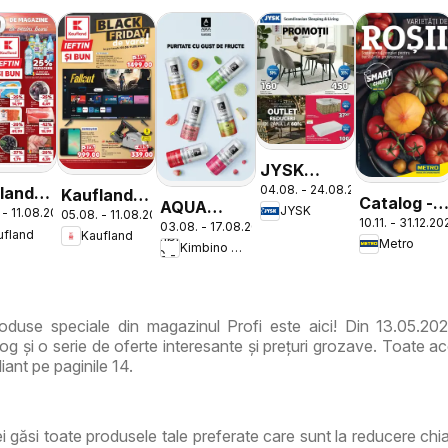
JYSK
04.08. - 24.08.2026
land
Catalog
Kaufland
Catalog -
AQUA
JYSK
 - 11.08.2026
05.08. - 11.08.2026
nesti
Catalog
10.11. - 31.12.2
Varietăți
03.08. - 17.08.2026
Carpatica
ufland
Kaufland
Nonfood
Metro
Kimbino MG - RO
de Roșii
Flavours
duse speciale din magazinul Profi este aici! Din 13.05.202
g și o serie de oferte interesante și prețuri grozave. Toate ac
iant pe paginile 14.
vei găsi toate produsele tale preferate care sunt la reducere ch