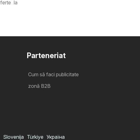
ferte la
Parteneriat
Cum să faci publicitate
zonă B2B
Slovenija
Türkiye
Україна