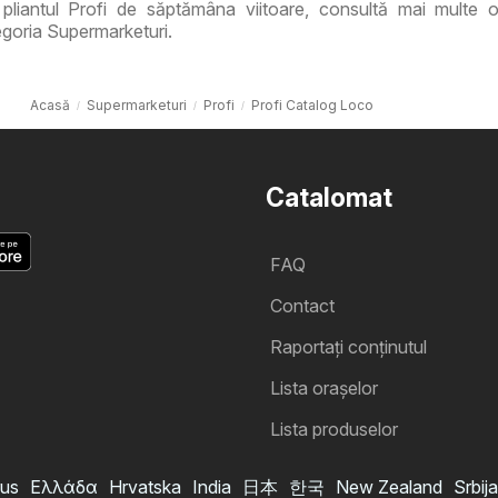
pliantul Profi de săptămâna viitoare, consultă mai multe o
goria Supermarketuri.
Acasă
Supermarketuri
Profi
Profi Catalog Loco
Catalomat
FAQ
Contact
Raportați conținutul
Lista oraşelor
Lista produselor
us
Ελλάδα
Hrvatska
India
日本
한국
New Zealand
Srbija