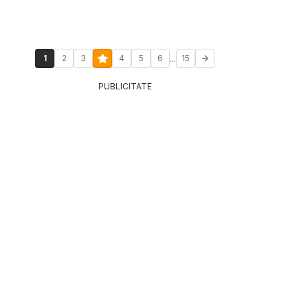
...
1
2
3
4
5
6
15
PUBLICITATE