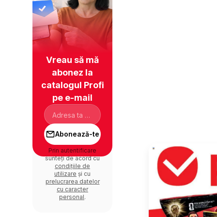
Vreau să mă
abonez la
catalogul Profi
pe e-mail
Abonează-te
Prin autentificare
sunteți de acord cu
condițiile de
utilizare
și cu
prelucrarea datelor
cu caracter
personal
.