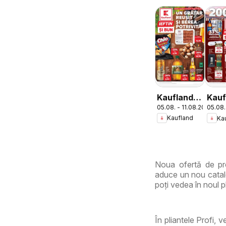
Kaufland
Kauf
05.08. - 11.08.2026
05.08.
Catalog
Dom
Kaufland
Ka
Tematic
Noua ofertă de pro
aduce un nou catalo
poți vedea în noul pl
În pliantele Profi, 