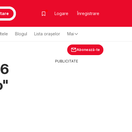
tare
Logare
Înregistrare
ltele
Blogul
Lista oraşelor
Mai
Abonează-te
PUBLICITATE
26
o"