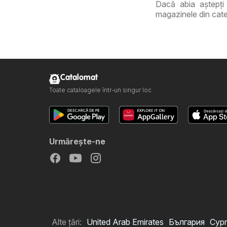
Dacă abia aștepți 
magazinele din cate
Catalomat
Toate cataloagele într-un singur loc
Urmăreşte-ne
Alte țări:
United Arab Emirates
България
Cypr