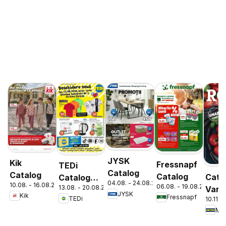
JYSK
Kik
Fressnapf
TEDi
Catalog
Catalog
Catalog
Cata
Catalog
04.08. - 24.08.2026
10.08. - 16.08.2026
06.08. - 19.08.2026
13.08. - 20.08.2026
Varie
Chitila
JYSK
Kik
Fressnapf
TEDi
10.11. 
de Ro
Met