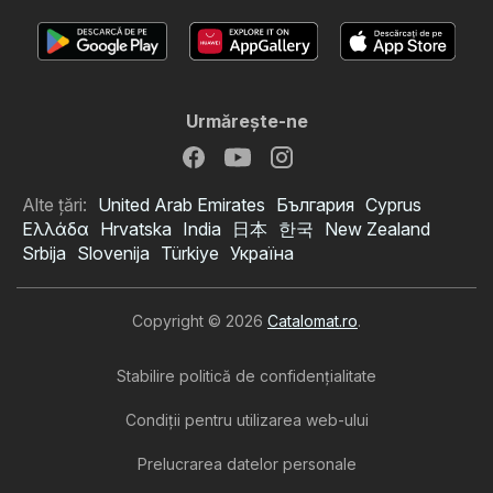
Urmăreşte-ne
Alte țări:
United Arab Emirates
България
Cyprus
Ελλάδα
Hrvatska
India
日本
한국
New Zealand
Srbija
Slovenija
Türkiye
Україна
Copyright © 2026
Catalomat.ro
.
Stabilire politică de confidenţialitate
Condiţii pentru utilizarea web-ului
Prelucrarea datelor personale
Catalog Profi