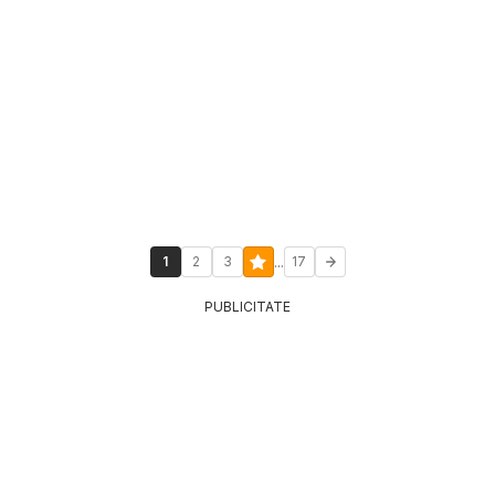
...
1
2
3
17
PUBLICITATE