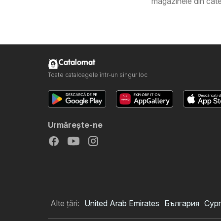
magazinele din cate
Catalomat
Toate cataloagele într-un singur loc
Urmăreşte-ne
Alte țări:
United Arab Emirates
България
Cypr