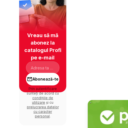
Vreau să mă
abonez la
catalogul Profi
pe e-mail
Abonează-te
Prin autentificare
sunteți de acord cu
condițiile de
utilizare
și cu
prelucrarea datelor
cu caracter
personal
.