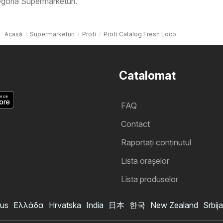
goria Supermarketuri.
Acasă
Supermarketuri
Profi
Profi Catalog Fresh Loco
Catalomat
FAQ
Contact
Raportați conținutul
Lista oraşelor
Lista produselor
us
Ελλάδα
Hrvatska
India
日本
한국
New Zealand
Srbija