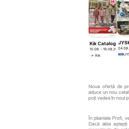
JYS
Kik Catalog
04.08.
Cata
10.08. - 16.08.2026
JY
Kik
Noua ofertă de pro
aduce un nou catalo
poți vedea în noul pl
În pliantele Profi, 
Dacă abia aștepți 