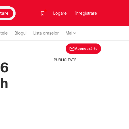
tare
Logare
Înregistrare
ltele
Blogul
Lista oraşelor
Mai
Abonează-te
PUBLICITATE
26
sh