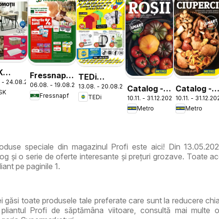
K
Fressnapf
TEDi
 - 24.08.2026
log
06.08. - 19.08.2026
Catalog
13.08. - 20.08.2026
Catalog -
Catalog -
Catalog
SK
Fressnapf
TEDi
10.11. - 31.12.2026
10.11. - 31.12.2
Varietăți
Varietăți
Chitila
Metro
Metro
de Roșii
de Ciuperc
duse speciale din magazinul Profi este aici! Din 13.05.202
g și o serie de oferte interesante și prețuri grozave. Toate ac
iant pe paginile 1.
vei găsi toate produsele tale preferate care sunt la reducere ch
pliantul Profi de săptămâna viitoare, consultă mai multe o