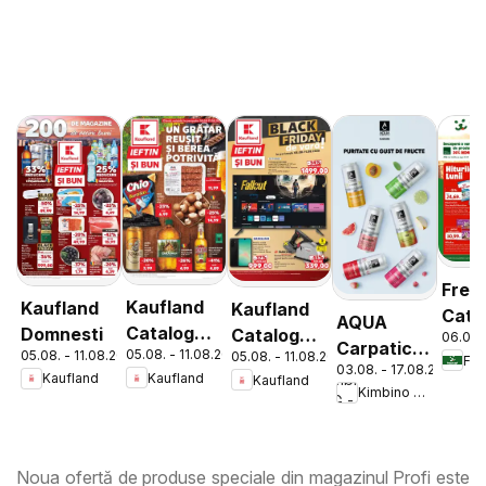
Fres
Kaufland
Kaufland
Kaufland
Cata
AQUA
Catalog
Domnesti
Catalog
06.08.
Carpatica
05.08. - 11.08.2026
05.08. - 11.08.2026
05.08. - 11.08.2026
Tematic
Nonfood
Fre
03.08. - 17.08.2026
Flavours
Kaufland
Kaufland
Kaufland
Kimbino MG - RO
Noua ofertă de produse speciale din magazinul Profi este