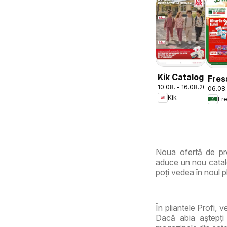
Kik Catalog
Fres
10.08. - 16.08.2026
06.08.
Cata
Kik
Fr
Noua ofertă de pro
aduce un nou catalo
poți vedea în noul pl
În pliantele Profi, 
Dacă abia aștepți 