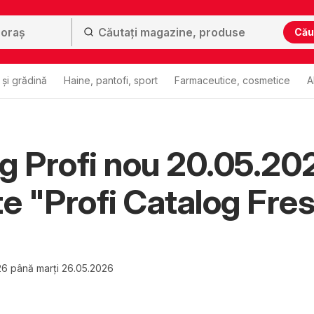
Cău
și grădină
Haine, pantofi, sport
Farmaceutice, cosmetice
A
g Profi nou 20.05.20
te "Profi Catalog Fre
26 până marți 26.05.2026