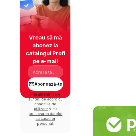
Vreau să mă
abonez la
catalogul Profi
pe e-mail
Abonează-te
Prin autentificare
sunteți de acord cu
condițiile de
utilizare
și cu
prelucrarea datelor
cu caracter
personal
.