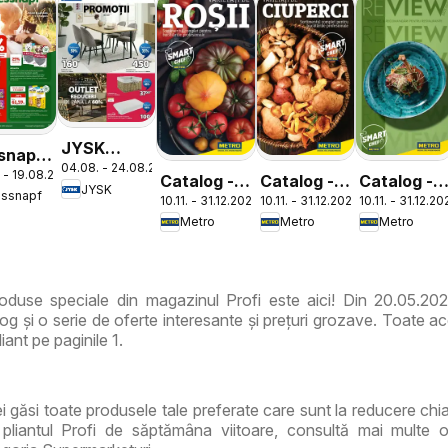
JYSK
snapf
04.08. - 24.08.2026
Catalog
 - 19.08.2026
log
Catalog -
Catalog -
Catalog -
JYSK
essnapf
10.11. - 31.12.2026
10.11. - 31.12.2026
10.11. - 31.12.2
Varietăți
Varietăți
ReView
Metro
Metro
Metro
de Roșii
de Ciuperci
Tendințe și
Recomandă
duse speciale din magazinul Profi este aici! Din 20.05.202
g și o serie de oferte interesante și prețuri grozave. Toate ac
iant pe paginile 1.
vei găsi toate produsele tale preferate care sunt la reducere ch
pliantul Profi de săptămâna viitoare, consultă mai multe o