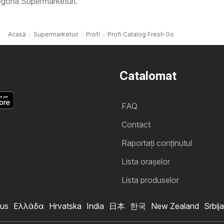
goria Supermarketuri.
Acasă
Supermarketuri
Profi
Profi Catalog Fresh Go
Catalomat
FAQ
Contact
Raportați conținutul
Lista oraşelor
Lista produselor
us
Ελλάδα
Hrvatska
India
日本
한국
New Zealand
Srbija