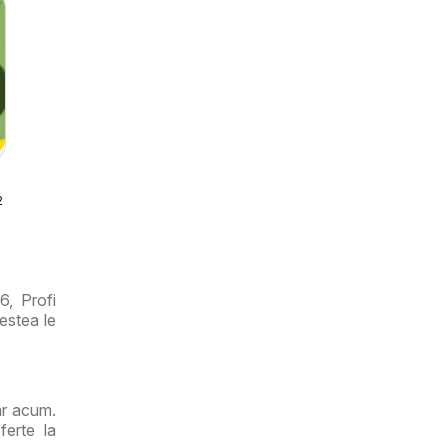
026
ri
6, Profi
estea le
iar acum.
ferte la