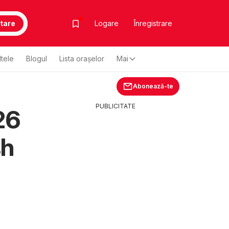
tare
Logare
Înregistrare
ltele
Blogul
Lista oraşelor
Mai
Abonează-te
PUBLICITATE
26
sh