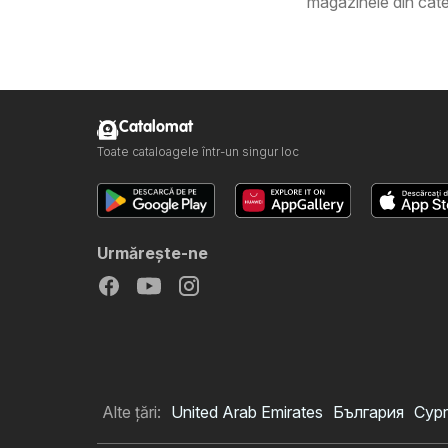
magazinele din cate
Catalomat
Toate cataloagele într-un singur loc
Urmăreşte-ne
Alte țări:
United Arab Emirates
България
Cypr