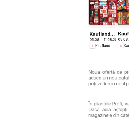
Kauf
Kaufland
05.08.
05.08. - 11.08.2026
Cata
Domnesti
Ka
Kaufland
Tema
Noua ofertă de pro
aduce un nou catalo
poți vedea în noul pl
În pliantele Profi, 
Dacă abia aștepți 
magazinele din cate