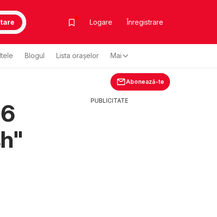
tare
Logare
Înregistrare
ltele
Blogul
Lista oraşelor
Mai
Abonează-te
PUBLICITATE
26
sh"