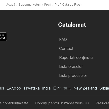
Acasă
Supermarketuri
Profi
Profi Catalog Fresh
Catalomat
FAQ
Contact
Raportați conținutul
Lista oraşelor
Lista produselor
us
Ελλάδα
Hrvatska
India
日本
한국
New Zealand
Srbija
Catalog Profi
Vreau să mă abonez la catalog
de confidenţialitate
Condiţii pentru utilizarea web-ului
Prelucr