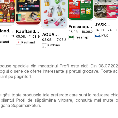
JYSK
Fressnapf
04.08. - 24.08
land
Catalog
Kaufland
06.08. - 19.08.2026
Catalog
AQUA
JYSK
 - 11.08.2026
log
05.08. - 11.08.2026
Catalog
Fressnapf
03.08. - 17.08.2026
Carpatica
ufland
Kaufland
tic
Nonfood
Kimbino MG - RO
Flavours
duse speciale din magazinul Profi este aici! Din 08.07.202
g și o serie de oferte interesante și prețuri grozave. Toate ac
iant pe paginile 1.
vei găsi toate produsele tale preferate care sunt la reducere ch
pliantul Profi de săptămâna viitoare, consultă mai multe o
goria Supermarketuri.