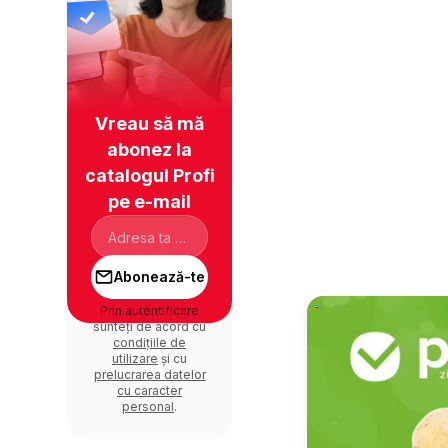
Vreau să mă
abonez la
catalogul Profi
pe e-mail
Abonează-te
Prin autentificare
sunteți de acord cu
condițiile de
utilizare
și cu
prelucrarea datelor
cu caracter
personal
.