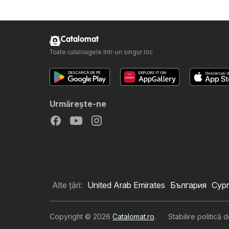
Catalomat
Toate cataloagele într-un singur loc
Urmăreşte-ne
Alte țări:
United Arab Emirates
България
Cypr
Copyright © 2026
Catalomat.ro
.
Stabilire politică 