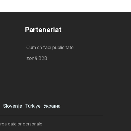
Parteneriat
Cum să faci publicitate
zonă B2B
Slovenija
Türkiye
Україна
area datelor personale