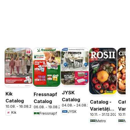
JYSK
Kik
Fressnapf
Catalog
Catalog
Catalog
Catalog -
Cata
04.08. - 24.08.2026
10.08. - 16.08.2026
06.08. - 19.08.2026
Varietăți
Varie
JYSK
Kik
Fressnapf
10.11. - 31.12.2026
10.11. 
de Roșii
de
Metro
Met
Ciup