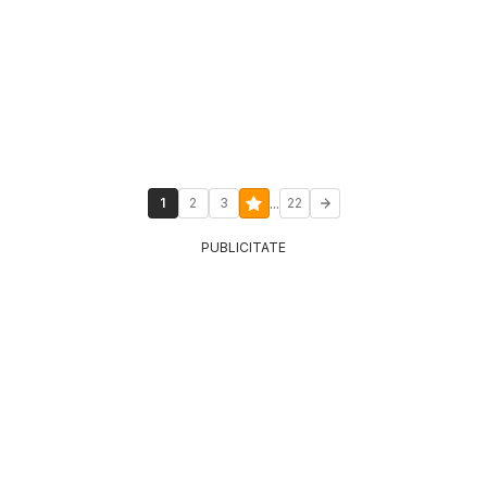
...
1
2
3
22
PUBLICITATE