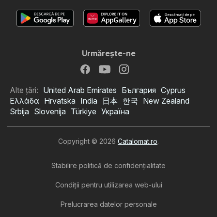
Urmăreşte-ne
Alte țări:
United Arab Emirates
България
Cyprus
Ελλάδα
Hrvatska
India
日本
한국
New Zealand
Srbija
Slovenija
Türkiye
Україна
Copyright © 2026
Catalomat.ro
.
Stabilire politică de confidenţialitate
Condiţii pentru utilizarea web-ului
Prelucrarea datelor personale
Catalog Profi