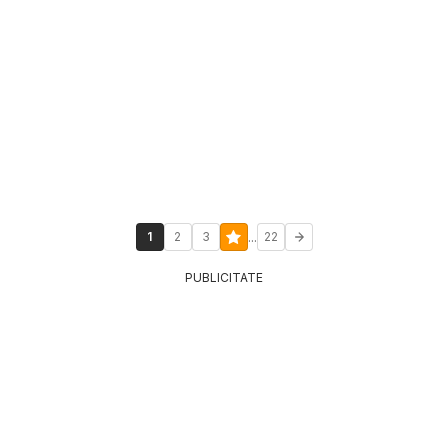
...
1
2
3
22
PUBLICITATE