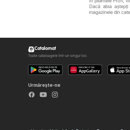
În pliantele Profi, 
Dacă abia aștepți 
magazinele din cate
Catalomat
Toate cataloagele într-un singur loc
Urmăreşte-ne