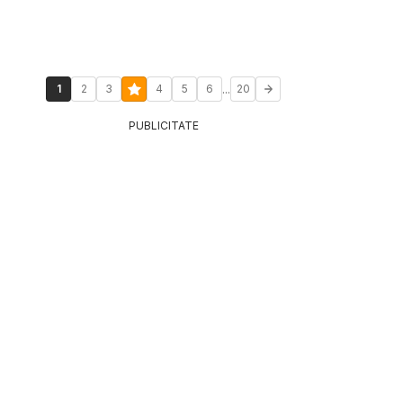
...
1
2
3
4
5
6
20
PUBLICITATE