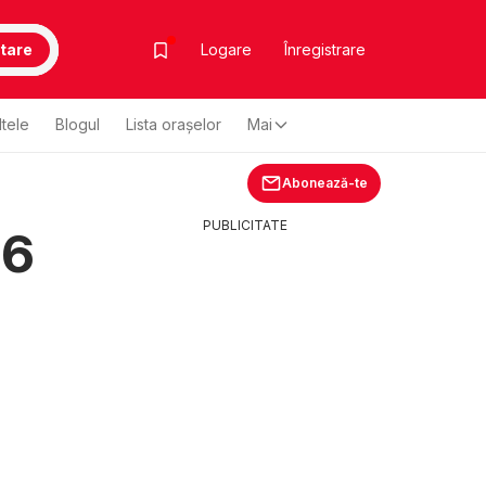
tare
Logare
Înregistrare
ltele
Blogul
Lista oraşelor
Mai
Abonează-te
PUBLICITATE
26