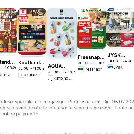
JYSK
Fressnapf
04.08. - 24.08
land
Catalog
Kaufland
06.08. - 19.08.2026
Catalog
AQUA
JYSK
 - 11.08.2026
log
05.08. - 11.08.2026
Catalog
Fressnapf
03.08. - 17.08.2026
Carpatica
ufland
Kaufland
tic
Nonfood
Kimbino MG - RO
Flavours
duse speciale din magazinul Profi este aici! Din 08.07.202
g și o serie de oferte interesante și prețuri grozave. Toate ac
iant pe paginile 19.