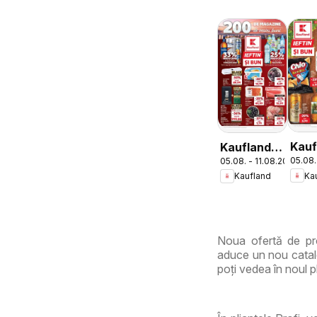
Kauf
Kaufland
05.08.
05.08. - 11.08.2026
Cata
Domnesti
Ka
Kaufland
Tema
Noua ofertă de pro
aduce un nou catalo
poți vedea în noul pl