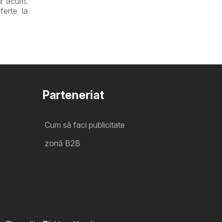
iar acum.
ferte la
Parteneriat
Cum să faci publicitate
zonă B2B