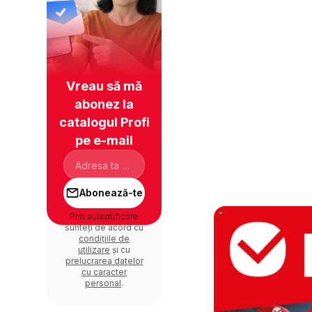
Vreau să mă
abonez la
catalogul Profi
pe e-mail
Abonează-te
Prin autentificare
sunteți de acord cu
condițiile de
utilizare
și cu
prelucrarea datelor
cu caracter
personal
.