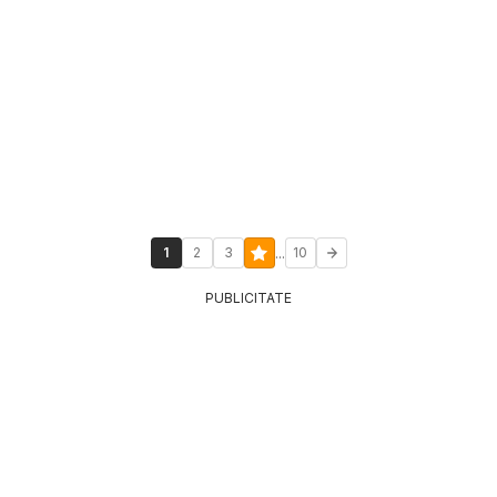
...
1
2
3
10
PUBLICITATE