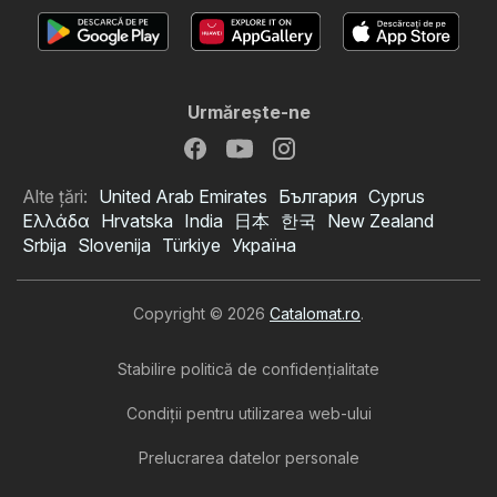
Urmăreşte-ne
Alte țări:
United Arab Emirates
България
Cyprus
Ελλάδα
Hrvatska
India
日本
한국
New Zealand
Srbija
Slovenija
Türkiye
Україна
Copyright © 2026
Catalomat.ro
.
Stabilire politică de confidenţialitate
Condiţii pentru utilizarea web-ului
Prelucrarea datelor personale
Catalog Profi