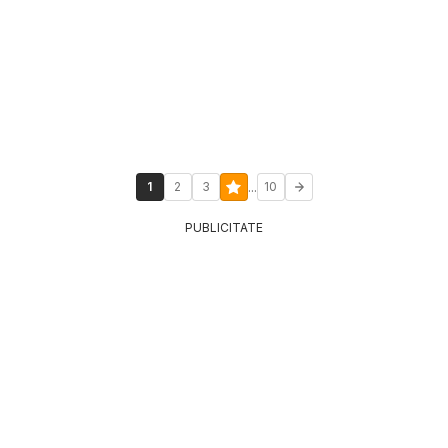
...
1
2
3
10
PUBLICITATE