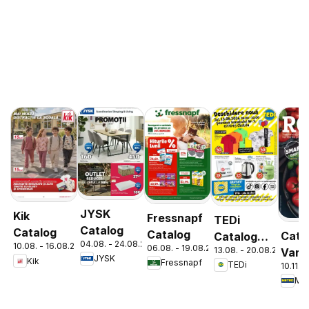
JYSK
Kik
Fressnapf
TEDi
Catalog
Catalog
Catalog
Cata
Catalog
04.08. - 24.08.2026
10.08. - 16.08.2026
06.08. - 19.08.2026
13.08. - 20.08.2026
Varie
Chitila
JYSK
Kik
Fressnapf
TEDi
10.11. 
de Ro
Met