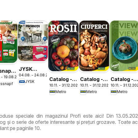
JYSK
snapf
04.08. - 24.08.2026
Catalog
 - 19.08.2026
log
Catalog -
Catalog -
Catalog -
JYSK
essnapf
10.11. - 31.12.2026
10.11. - 31.12.2026
10.11. - 31.12.2
Varietăți
Varietăți
ReView
Metro
Metro
Metro
de Roșii
de Ciuperci
Tendințe și
Recomandă
duse speciale din magazinul Profi este aici! Din 13.05.202
g și o serie de oferte interesante și prețuri grozave. Toate ac
iant pe paginile 10.