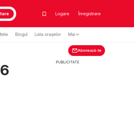
tare
Logare
Înregistrare
ltele
Blogul
Lista oraşelor
Mai
Abonează-te
PUBLICITATE
26