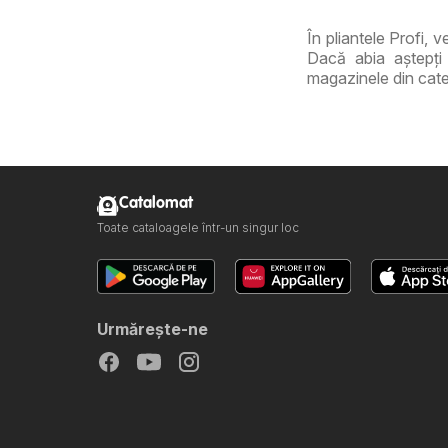
În pliantele Profi, 
Dacă abia aștepți 
magazinele din cate
Catalomat
Toate cataloagele într-un singur loc
Urmăreşte-ne