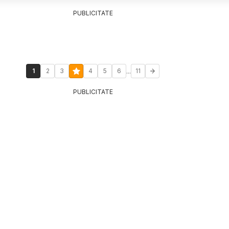
PUBLICITATE
...
1
2
3
4
5
6
11
PUBLICITATE