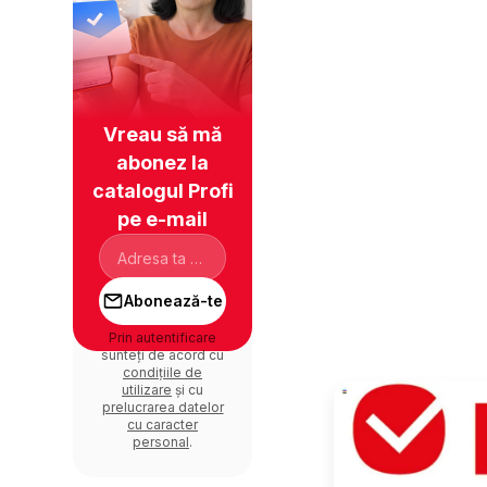
Vreau să mă
abonez la
catalogul Profi
pe e-mail
Abonează-te
Prin autentificare
sunteți de acord cu
condițiile de
utilizare
și cu
prelucrarea datelor
cu caracter
personal
.