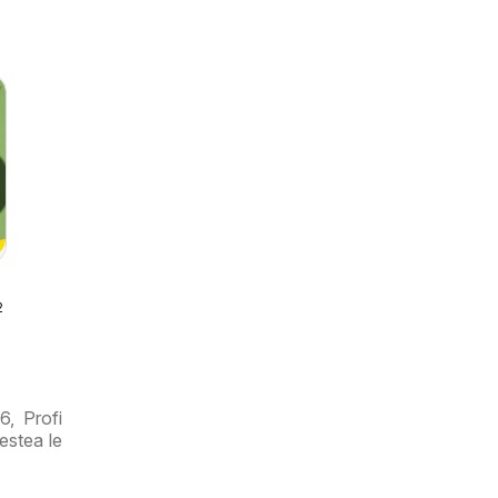
026
ri
6, Profi
estea le