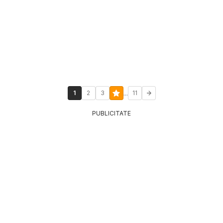
...
1
2
3
11
PUBLICITATE