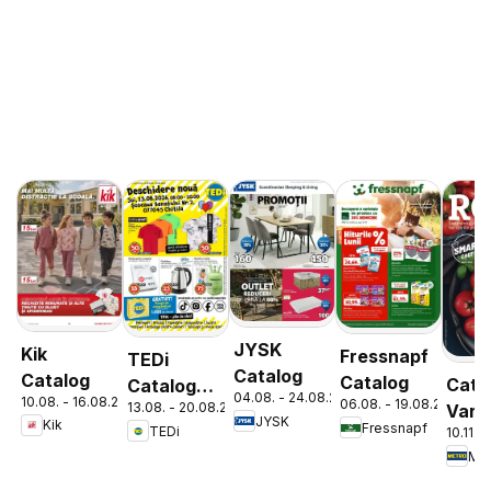
JYSK
Kik
Fressnapf
TEDi
Catalog
Catalog
Catalog
Cata
Catalog
04.08. - 24.08.2026
10.08. - 16.08.2026
06.08. - 19.08.2026
13.08. - 20.08.2026
Varie
Chitila
JYSK
Kik
Fressnapf
TEDi
10.11. 
de Ro
Met