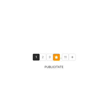
...
1
2
3
11
PUBLICITATE