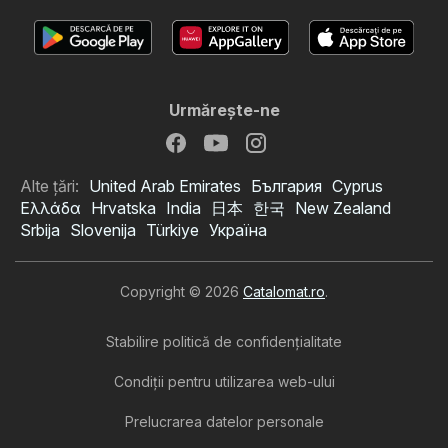
Urmăreşte-ne
Alte țări:
United Arab Emirates
България
Cyprus
Ελλάδα
Hrvatska
India
日本
한국
New Zealand
Srbija
Slovenija
Türkiye
Україна
Copyright © 2026
Catalomat.ro
.
Stabilire politică de confidenţialitate
Condiţii pentru utilizarea web-ului
Prelucrarea datelor personale
Catalog Profi