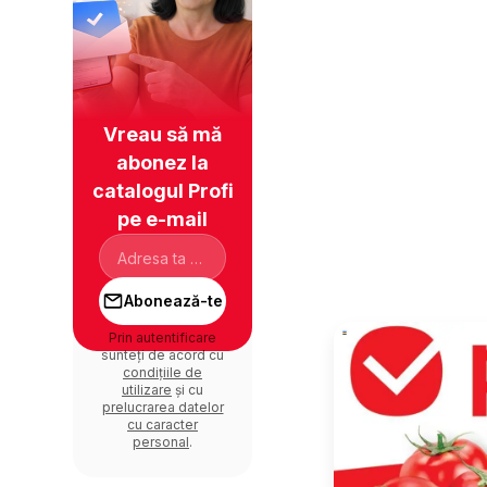
Vreau să mă
abonez la
catalogul Profi
pe e-mail
Abonează-te
Prin autentificare
sunteți de acord cu
condițiile de
utilizare
și cu
prelucrarea datelor
cu caracter
personal
.