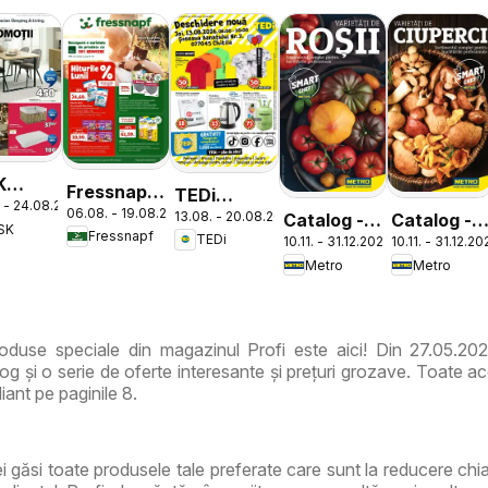
K
Fressnapf
TEDi
 - 24.08.2026
log
06.08. - 19.08.2026
Catalog
13.08. - 20.08.2026
Catalog -
Catalog -
Catalog
SK
Fressnapf
TEDi
10.11. - 31.12.2026
10.11. - 31.12.2
Varietăți
Varietăți
Chitila
Metro
Metro
de Roșii
de Ciuperc
duse speciale din magazinul Profi este aici! Din 27.05.202
g și o serie de oferte interesante și prețuri grozave. Toate ac
iant pe paginile 8.
vei găsi toate produsele tale preferate care sunt la reducere ch