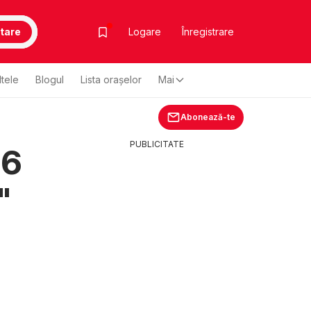
tare
Logare
Înregistrare
ltele
Blogul
Lista oraşelor
Mai
Abonează-te
PUBLICITATE
26
"