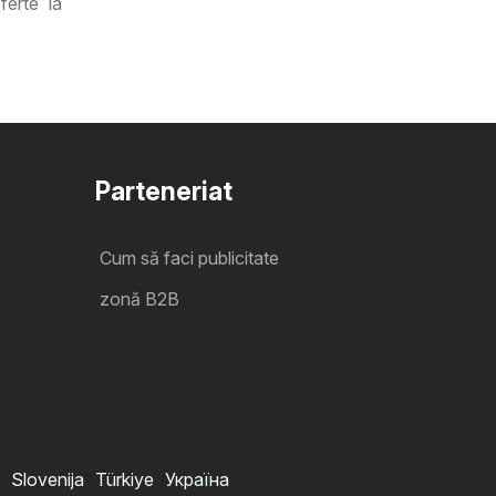
ferte la
Parteneriat
Cum să faci publicitate
zonă B2B
Slovenija
Türkiye
Україна