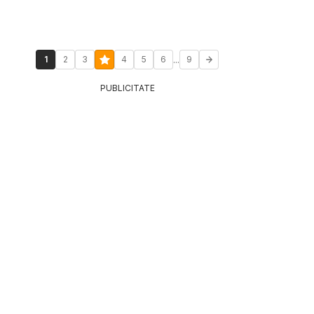
...
1
2
3
4
5
6
9
PUBLICITATE