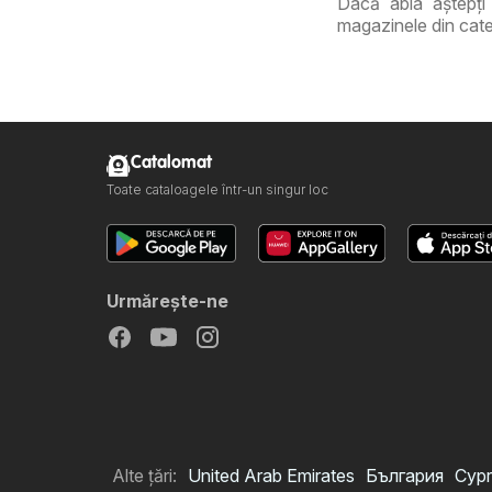
Dacă abia aștepți 
magazinele din cate
Catalomat
Toate cataloagele într-un singur loc
Urmăreşte-ne
Alte țări:
United Arab Emirates
България
Cypr