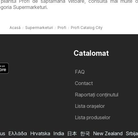
pliantul Profi de săptămâna viitoare, consultă mai multe o
goria Supermarketuri.
Acasă
Supermarketuri
Profi
Profi Catalog City
Catalomat
FAQ
Contact
Raportați conținutul
Lista oraşelor
Lista produselor
us
Ελλάδα
Hrvatska
India
日本
한국
New Zealand
Srbija