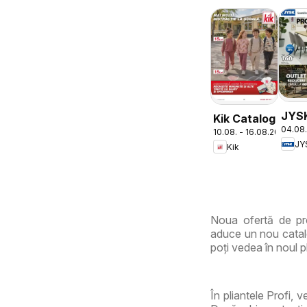
JYS
Kik Catalog
04.08.
Cata
10.08. - 16.08.2026
JY
Kik
Noua ofertă de pro
aduce un nou catalo
poți vedea în noul pl
În pliantele Profi, 