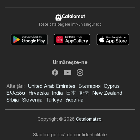
Catalomat
Toate cataloagele într-un singur loc
Urmăreşte-ne
Alte țări:
United Arab Emirates
България
Cyprus
Ελλάδα
Hrvatska
India
日本
한국
New Zealand
Srbija
Slovenija
Türkiye
Україна
Copyright © 2026
Catalomat.ro
.
Stabilire politică de confidenţialitate