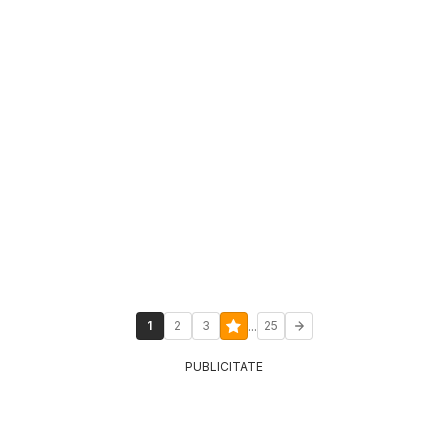
...
1
2
3
25
PUBLICITATE