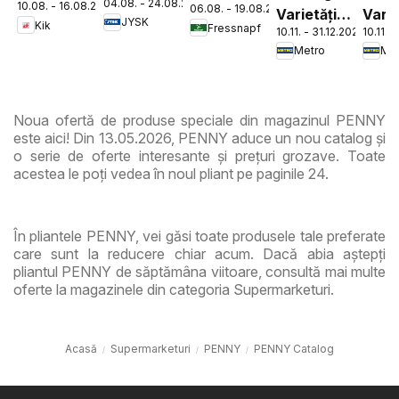
04.08. - 24.08.2026
10.08. - 16.08.2026
06.08. - 19.08.2026
Varietăți
Varie
JYSK
Kik
Fressnapf
10.11. - 31.12.2026
10.11. 
de Roșii
de
Metro
Met
Ciup
Noua ofertă de produse speciale din magazinul PENNY
este aici! Din 13.05.2026, PENNY aduce un nou catalog și
o serie de oferte interesante și prețuri grozave. Toate
acestea le poți vedea în noul pliant pe paginile 24.
În pliantele PENNY, vei găsi toate produsele tale preferate
care sunt la reducere chiar acum. Dacă abia aștepți
pliantul PENNY de săptămâna viitoare, consultă mai multe
oferte la magazinele din categoria Supermarketuri.
Acasă
Supermarketuri
PENNY
PENNY Catalog