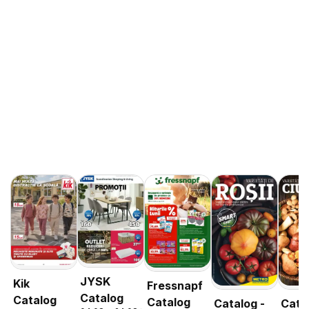
JYSK
Kik
Fressnapf
Catalog
Catalog
Catalog
Catalog -
Cata