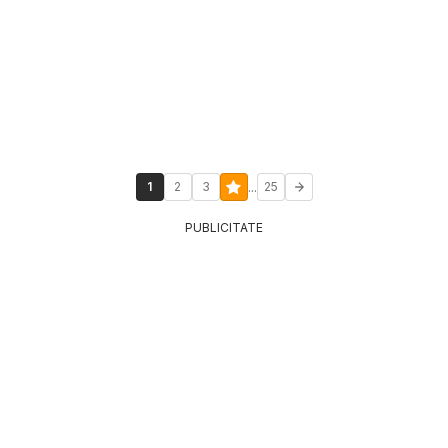
...
1
2
3
25
PUBLICITATE