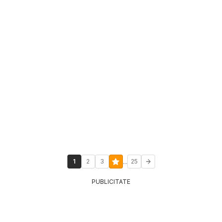
...
1
2
3
25
PUBLICITATE