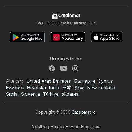
Catalomat
Toate cataloagele într-un singur loc
Urmăreşte-ne
Alte țări:
United Arab Emirates
България
Cyprus
Ελλάδα
Hrvatska
India
日本
한국
New Zealand
Srbija
Slovenija
Türkiye
Україна
Copyright © 2026
Catalomat.ro
.
Stabilire politică de confidenţialitate