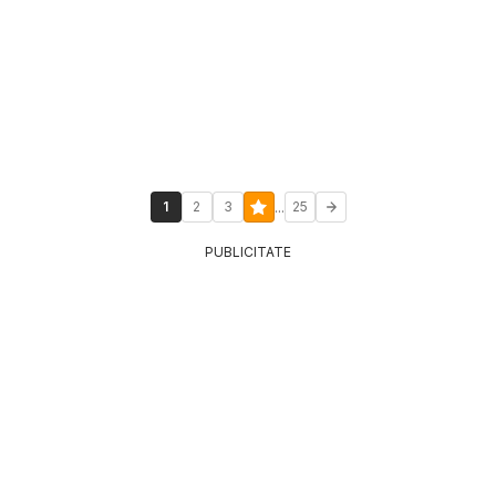
...
1
2
3
25
PUBLICITATE