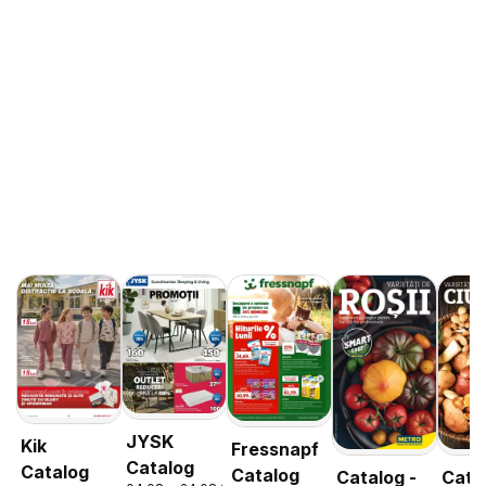
JYSK
Kik
Fressnapf
Catalog
Catalog
Catalog
Catalog -
Cata