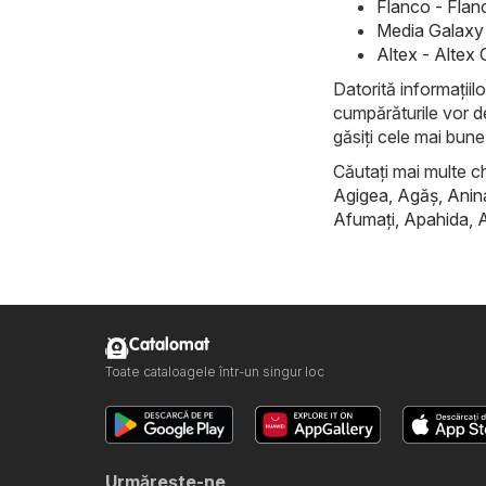
Flanco - Flan
Media Galaxy 
Altex - Altex
Datorită informațiilo
cumpărăturile vor de
găsiți cele mai bune
Căutați mai multe ch
Agigea
,
Agăş
,
Anin
Afumaţi
,
Apahida
,
Catalomat
Toate cataloagele într-un singur loc
Urmăreşte-ne