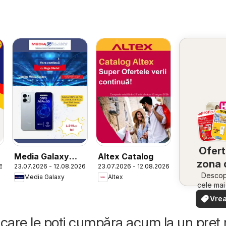
Ofert
Media Galaxy
Altex Catalog
zona 
6
23.07.2026 - 12.08.2026
23.07.2026 - 12.08.2026
Catalog
Descope
Media Galaxy
Altex
cele ma
oferte
Vrea
apropie
văd
rapid și
care le poți cumpăra acum la un preț