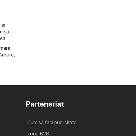
iar
de să
tea.
mara
,
Arbore
,
Parteneriat
Cum să faci publicitate
zonă B2B