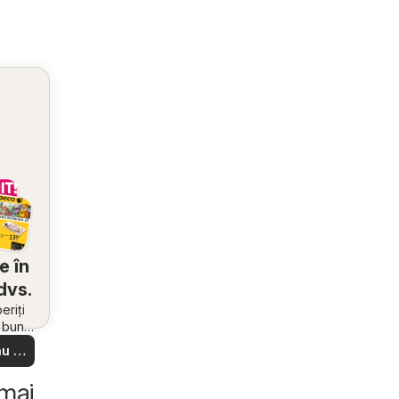
e în
dvs.
riți
i bune
 din
u să
re –
 ușor
 mai