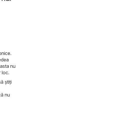
onice
.
vedea
 asta nu
 loc.
 știți
că nu