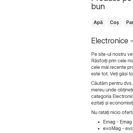
bun
Apă
Coș
Pa
Electronice -
Pe site-ul nostru ve
Răsfoiți prin cele m
cele mai recente pr
este tot. Veți găsi 
Căutăm pentru dvs. c
mereu unde obțineți 
categoria Electronic
ezitați și economisiț
Nu ratați nicio ofert
Emag - Emag C
evoMag - evo