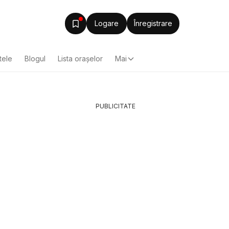
Logare
Înregistrare
tele
Blogul
Lista oraşelor
Mai
PUBLICITATE