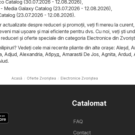
co Catalog (30.07.2026 - 12.08.2026)
,
- Media Galaxy Catalog (23.07.2026 - 12.08.2026)
,
 Catalog (23.07.2026 - 12.08.2026)
.
r actualizate despre reduceri și promoții, veți fi mereu la curent, 
veni mai ușoare și mai eficiente pentru dvs. Cu noi, veți ști un
 reduceri și oferte speciale din categoria Electronice din Zvoriş
ilipiruri? Vedeți cele mai recente pliante din alte orașe:
Aleşd
,
A
a
,
Adjud
,
Alexandria
,
Абруд
,
Amarastii De Jos
,
Agnita
,
Ardud
,
Aiud
.
Acasă
Oferte Zvoriştea
Electronice Zvoriştea
Catalomat
FAQ
Contact