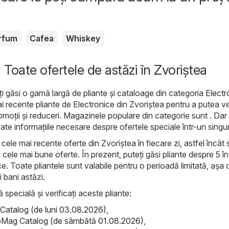
rfum
Cafea
Whiskey
 Toate ofertele de astăzi în Zvoriştea
ți găsi o gamă largă de pliante și cataloage din categoria
Electr
ai recente pliante de Electronice din Zvoriştea pentru a putea 
omoții și reduceri. Magazinele populare din categorie sunt . Dar
toate informațiile necesare despre ofertele speciale într-un singur
ele mai recente oferte din Zvoriştea în fiecare zi, astfel încât să
cele mai bune oferte. În prezent, puteți găsi pliante despre 5 în
e. Toate pliantele sunt valabile pentru o perioadă limitată, așa 
i bani astăzi.
ă specială și verificați aceste pliante:
atalog (de luni 03.08.2026)
,
Mag Catalog (de sâmbătă 01.08.2026)
,