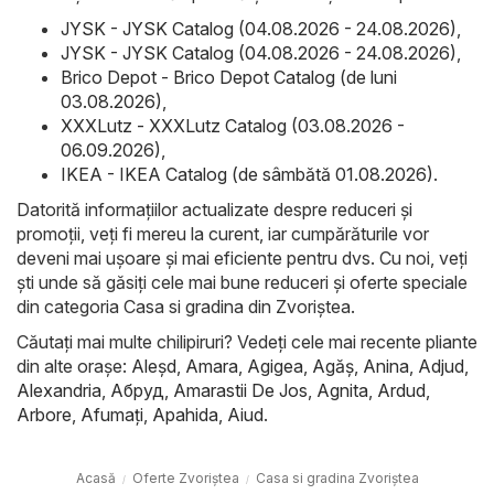
JYSK - JYSK Catalog (04.08.2026 - 24.08.2026)
,
JYSK - JYSK Catalog (04.08.2026 - 24.08.2026)
,
Brico Depot - Brico Depot Catalog (de luni
03.08.2026)
,
XXXLutz - XXXLutz Catalog (03.08.2026 -
06.09.2026)
,
IKEA - IKEA Catalog (de sâmbătă 01.08.2026)
.
Datorită informațiilor actualizate despre reduceri și
promoții, veți fi mereu la curent, iar cumpărăturile vor
deveni mai ușoare și mai eficiente pentru dvs. Cu noi, veți
ști unde să găsiți cele mai bune reduceri și oferte speciale
din categoria Casa si gradina din Zvoriştea.
Căutați mai multe chilipiruri? Vedeți cele mai recente pliante
din alte orașe:
Aleşd
,
Amara
,
Agigea
,
Agăş
,
Anina
,
Adjud
,
Alexandria
,
Абруд
,
Amarastii De Jos
,
Agnita
,
Ardud
,
Arbore
,
Afumaţi
,
Apahida
,
Aiud
.
Acasă
Oferte Zvoriştea
Casa si gradina Zvoriştea