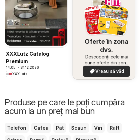
Oferte în zona
dvs.
XXXLutz Catalog
Descoperiți cele mai
Premium
bune oferte din zona
14.05. - 31.12.2026
dumneavoastră
Vreau să văd
XXXLutz
Produse pe care le poți cumpăra
acum la un preț mai bun
Telefon
Cafea
Pat
Scaun
Vin
Raft