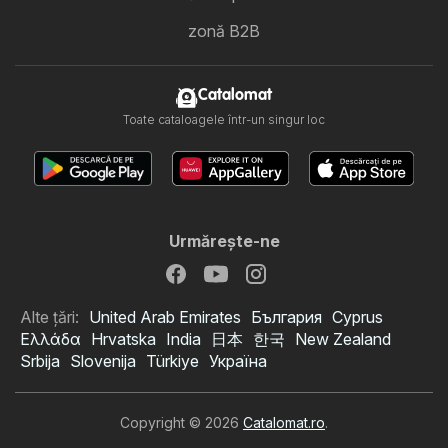
zonă B2B
Catalomat
Toate cataloagele într-un singur loc
Urmăreşte-ne
Alte țări:
United Arab Emirates
България
Cyprus
Ελλάδα
Hrvatska
India
日本
한국
New Zealand
Srbija
Slovenija
Türkiye
Україна
Copyright © 2026
Catalomat.ro
.