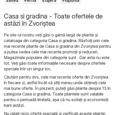
Saltea
Pernă
Etajeră
Plapumă
Casa si gradina - Toate ofertele de
astăzi în Zvoriştea
Pe site-ul nostru veți găsi o gamă largă de pliante și
cataloage din categoria
Casa si gradina
. Răsfoiți prin cele
mai recente pliante de Casa si gradina din Zvoriştea pentru
a putea vedea cele mai recente promoții și reduceri.
Magazinele populare din categorie sunt . Dar asta nu este
tot. Veți găsi toate informațiile necesare despre ofertele
speciale într-un singur loc.
Căutăm pentru dvs. cele mai recente oferte din Zvoriştea
în fiecare zi, astfel încât să știți mereu unde obțineți cele
mai bune oferte. În prezent, puteți găsi pliante despre 13 în
categoria Casa si gradina. Toate pliantele sunt valabile
pentru o perioadă limitată, așa că nu ezitați și economisiți
bani astăzi.
Nu ratați nicio ofertă specială și verificați aceste pliante: