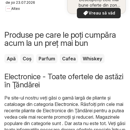
de joi 23.07.2026
bune oferte din zona
Altex
dumneavoastră
Vreau să văd
Produse pe care le poți cumpăra
acum la un preț mai bun
Apă
Coș
Parfum
Cafea
Whiskey
Electronice - Toate ofertele de astăzi
în Ţăndărei
Pe site-ul nostru veți găsi o gamă largă de pliante și
cataloage din categoria
Electronice
. Răsfoiți prin cele mai
recente pliante de Electronice din Ţăndărei pentru a putea
vedea cele mai recente promoții și reduceri. Magazinele
populare din categorie sunt . Dar asta nu este tot. Veți găsi
toate informațiile necesare despre ofertele speciale într-un