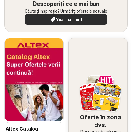
Descoperiți ce e mai bun
Căutați inspirație? Urmăriți ofertele actuale
Vezi mai mult
Oferte în zona
dvs.
Altex Catalog
Descoperiți cele mai