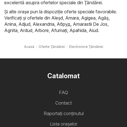
excelentă asupra ofertelor speciale din Ţăndărei.
Și alte orașe pun la dispoziție oferte speciale favorabile.
Verificați și ofertele din
Aleşd
,
Amara
,
Agigea
,
Agăş
,
Anina
,
Adjud
,
Alexandria
,
Абруд
,
Amarastii De Jos
,
Agnita
,
Ardud
,
Arbore
,
Afumaţi
,
Apahida
,
Aiud
.
Acasă
Oferte Ţăndărei
Electronice Ţăndărei
Catalomat
FAQ
Contact
Raportați conținutul
Lista oraşelor