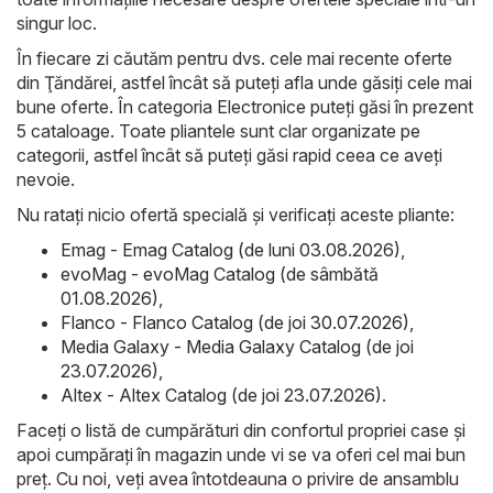
singur loc.
În fiecare zi căutăm pentru dvs. cele mai recente oferte
din Ţăndărei, astfel încât să puteți afla unde găsiți cele mai
bune oferte. În categoria Electronice puteți găsi în prezent
5 cataloage. Toate pliantele sunt clar organizate pe
categorii, astfel încât să puteți găsi rapid ceea ce aveți
nevoie.
Nu ratați nicio ofertă specială și verificați aceste pliante:
Emag - Emag Catalog (de luni 03.08.2026)
,
evoMag - evoMag Catalog (de sâmbătă
01.08.2026)
,
Flanco - Flanco Catalog (de joi 30.07.2026)
,
Media Galaxy - Media Galaxy Catalog (de joi
23.07.2026)
,
Altex - Altex Catalog (de joi 23.07.2026)
.
Faceți o listă de cumpărături din confortul propriei case și
apoi cumpărați în magazin unde vi se va oferi cel mai bun
preț. Cu noi, veți avea întotdeauna o privire de ansamblu