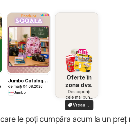
Oferte în
Jumbo Catalog
zona dvs.
de marți 04.08.2026
26
nou
Descoperiți
Jumbo
cele mai bune
oferte din
Vreau să
apropiere –
văd
rapid și ușor
care le poți cumpăra acum la un preț