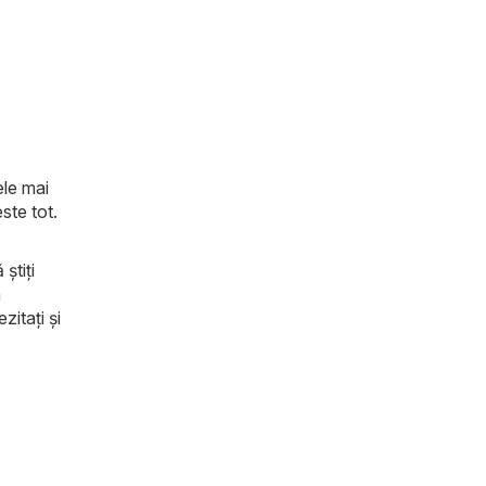
ele mai
ste tot.
știți
n
zitați și