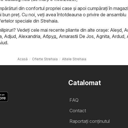
mpărături din confortul propriei case și apoi cumpărați în maga
ai bun preț. Cu noi, veți avea întotdeauna o privire de ansamblu
ertelor speciale din Strehaia.
ilipiruri? Vedeți cele mai recente pliante din alte orașe:
Aleşd
,
A
a
,
Adjud
,
Alexandria
,
Абруд
,
Amarastii De Jos
,
Agnita
,
Ardud
,
Aiud
.
Acasă
Oferte Strehaia
Altele Strehaia
Catalomat
FAQ
Contact
Raportați conținutul