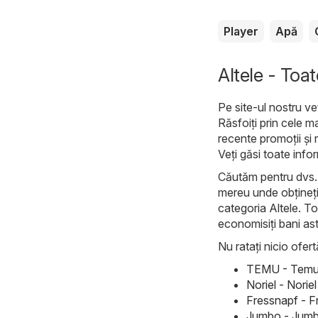
Player
Apă
Altele - Toat
Pe site-ul nostru ve
Răsfoiți prin cele m
recente promoții și 
Veți găsi toate info
Căutăm pentru dvs. c
mereu unde obțineți 
categoria Altele. To
economisiți bani ast
Nu ratați nicio ofert
TEMU - Temu 
Noriel - Nori
Fressnapf - F
Jumbo - Jumb