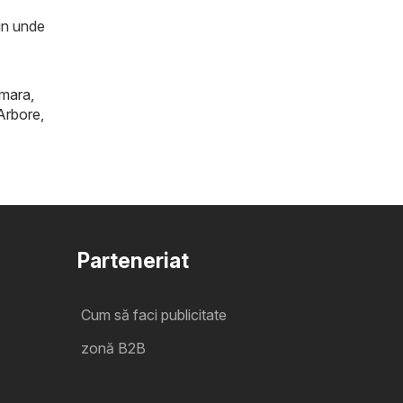
zin unde
mara
,
Arbore
,
Parteneriat
Cum să faci publicitate
zonă B2B