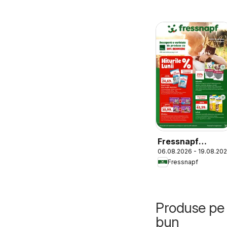
Fressnapf
06.08.2026 - 19.08.20
Catalog
Fressnapf
Produse pe 
bun