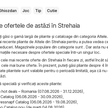
Ghiozdan
Joc
Tip
Cutie
e ofertele de astăzi în Strehaia
ți găsi o gamă largă de pliante și cataloage din categoria
Altele
.
ai recente pliante de Altele din Strehaia pentru a putea vedea c
reduceri. Magazinele populare din categorie sunt . Dar asta nu e
rmațiile necesare despre ofertele speciale într-un singur loc.
ele mai recente oferte din Strehaia în fiecare zi, astfel încât să 
cele mai bune oferte. În prezent, puteți găsi pliante despre 4 î
ate pliantele sunt valabile pentru o perioadă limitată, așa că nu e
ăzi.
ă specială și verificați aceste pliante:
hot deals – Romania (07.08.2026 - 31.12.2026)
,
el Catalog (06.08.2026 - 30.09.2026)
,
ressnapf Catalog (06.08.2026 - 19.08.2026)
,
o Catalog nou (de marți 04.08.2026)
,