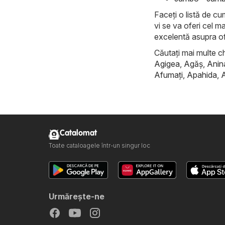
Faceți o listă de cu
vi se va oferi cel m
excelentă asupra of
Căutați mai multe ch
Agigea
,
Agăş
,
Anin
Afumaţi
,
Apahida
,
Catalomat
Toate cataloagele într-un singur loc
Urmăreşte-ne