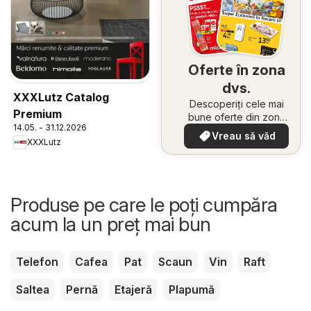
Oferte în zona
dvs.
XXXLutz Catalog
Descoperiți cele mai
Premium
bune oferte din zona
14.05. - 31.12.2026
dumneavoastră
Vreau să văd
XXXLutz
Produse pe care le poți cumpăra
acum la un preț mai bun
Telefon
Cafea
Pat
Scaun
Vin
Raft
Saltea
Pernă
Etajeră
Plapumă