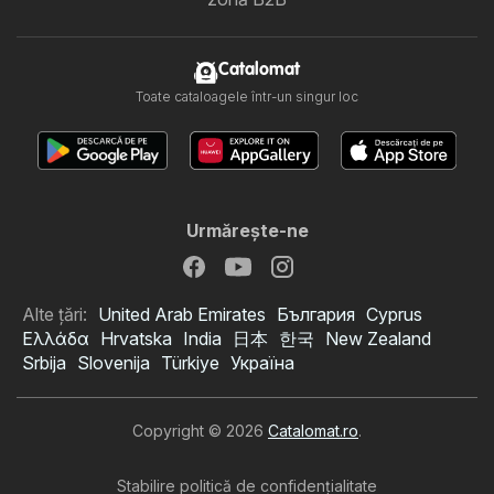
Catalomat
Toate cataloagele într-un singur loc
Urmăreşte-ne
Alte țări:
United Arab Emirates
България
Cyprus
Ελλάδα
Hrvatska
India
日本
한국
New Zealand
Srbija
Slovenija
Türkiye
Україна
Copyright © 2026
Catalomat.ro
.
Stabilire politică de confidenţialitate