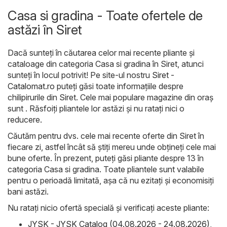
Casa si gradina - Toate ofertele de
astăzi în Siret
Dacă sunteți în căutarea celor mai recente pliante și
cataloage din categoria Casa si gradina în Siret, atunci
sunteți în locul potrivit! Pe site-ul nostru
Siret -
Catalomat.ro
puteți găsi toate informațiile despre
chilipirurile din Siret. Cele mai populare magazine din oraș
sunt . Răsfoiți pliantele lor astăzi și nu ratați nici o
reducere.
Căutăm pentru dvs. cele mai recente oferte din Siret în
fiecare zi, astfel încât să știți mereu unde obțineți cele mai
bune oferte. În prezent, puteți găsi pliante despre 13 în
categoria Casa si gradina. Toate pliantele sunt valabile
pentru o perioadă limitată, așa că nu ezitați și economisiți
bani astăzi.
Nu ratați nicio ofertă specială și verificați aceste pliante:
JYSK - JYSK Catalog (04.08.2026 - 24.08.2026)
,