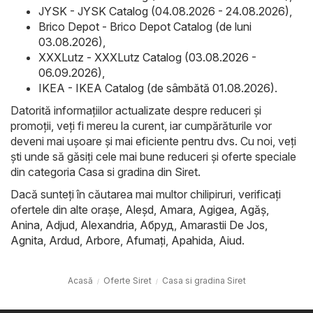
JYSK - JYSK Catalog (04.08.2026 - 24.08.2026)
,
Brico Depot - Brico Depot Catalog (de luni
03.08.2026)
,
XXXLutz - XXXLutz Catalog (03.08.2026 -
06.09.2026)
,
IKEA - IKEA Catalog (de sâmbătă 01.08.2026)
.
Datorită informațiilor actualizate despre reduceri și
promoții, veți fi mereu la curent, iar cumpărăturile vor
deveni mai ușoare și mai eficiente pentru dvs. Cu noi, veți
ști unde să găsiți cele mai bune reduceri și oferte speciale
din categoria Casa si gradina din Siret.
Dacă sunteți în căutarea mai multor chilipiruri, verificați
ofertele din alte orașe,
Aleşd
,
Amara
,
Agigea
,
Agăş
,
Anina
,
Adjud
,
Alexandria
,
Абруд
,
Amarastii De Jos
,
Agnita
,
Ardud
,
Arbore
,
Afumaţi
,
Apahida
,
Aiud
.
Acasă
Oferte Siret
Casa si gradina Siret