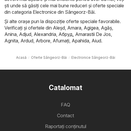
ști unde să găsiți cele mai bune reduceri și oferte speciale
din categoria Electronice din Sângeorz-Băi.
Și alte orașe pun la dispoziție oferte speciale favorabile.
Verificați și ofertele din
Aleşd
,
Amara
,
Agigea
,
Agăş
,
Anina
,
Adjud
,
Alexandria
,
Абруд
,
Amarastii De Jos
,
Agnita
,
Ardud
,
Arbore
,
Afumaţi
,
Apahida
,
Aiud
.
Acasă
Oferte Sângeorz-Băi
Electronice Sângeorz-Băi
Catalomat
FAQ
Contact
Raportați conținutul