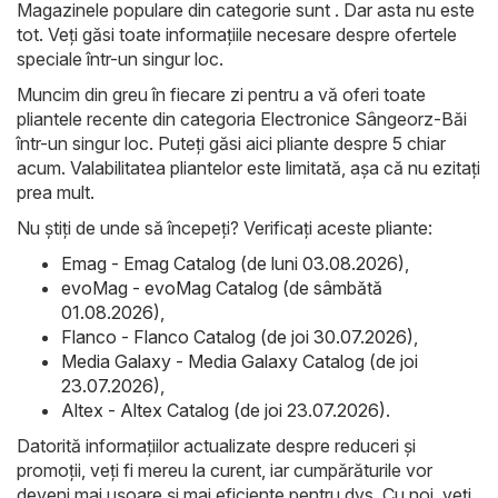
Magazinele populare din categorie sunt . Dar asta nu este
tot. Veți găsi toate informațiile necesare despre ofertele
speciale într-un singur loc.
Muncim din greu în fiecare zi pentru a vă oferi toate
pliantele recente din categoria Electronice Sângeorz-Băi
într-un singur loc. Puteți găsi aici pliante despre 5 chiar
acum. Valabilitatea pliantelor este limitată, așa că nu ezitați
prea mult.
Nu știți de unde să începeți? Verificați aceste pliante:
Emag - Emag Catalog (de luni 03.08.2026)
,
evoMag - evoMag Catalog (de sâmbătă
01.08.2026)
,
Flanco - Flanco Catalog (de joi 30.07.2026)
,
Media Galaxy - Media Galaxy Catalog (de joi
23.07.2026)
,
Altex - Altex Catalog (de joi 23.07.2026)
.
Datorită informațiilor actualizate despre reduceri și
promoții, veți fi mereu la curent, iar cumpărăturile vor
deveni mai ușoare și mai eficiente pentru dvs. Cu noi, veți