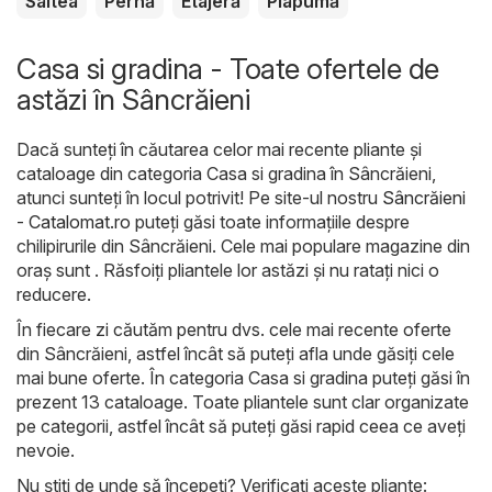
Saltea
Pernă
Etajeră
Plapumă
Casa si gradina - Toate ofertele de
astăzi în Sâncrăieni
Dacă sunteți în căutarea celor mai recente pliante și
cataloage din categoria Casa si gradina în Sâncrăieni,
atunci sunteți în locul potrivit! Pe site-ul nostru
Sâncrăieni
- Catalomat.ro
puteți găsi toate informațiile despre
chilipirurile din Sâncrăieni. Cele mai populare magazine din
oraș sunt . Răsfoiți pliantele lor astăzi și nu ratați nici o
reducere.
În fiecare zi căutăm pentru dvs. cele mai recente oferte
din Sâncrăieni, astfel încât să puteți afla unde găsiți cele
mai bune oferte. În categoria Casa si gradina puteți găsi în
prezent 13 cataloage. Toate pliantele sunt clar organizate
pe categorii, astfel încât să puteți găsi rapid ceea ce aveți
nevoie.
Nu știți de unde să începeți? Verificați aceste pliante: