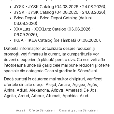
JYSK - JYSK Catalog (04.08.2026 - 24.08.2026)
,
JYSK - JYSK Catalog (04.08.2026 - 24.08.2026)
,
Brico Depot - Brico Depot Catalog (de luni
03.08.2026)
,
XXXLutz - XXXLutz Catalog (03.08.2026 -
06.09.2026)
,
IKEA - IKEA Catalog (de sâmbătă 01.08.2026)
.
Datorită informațiilor actualizate despre reduceri și
promoții, veți fi mereu la curent, iar cumpărăturile vor
deveni o experiență plăcută pentru dvs. Cu noi, veți afla
întotdeauna unde să găsiți cele mai bune reduceri și oferte
speciale din categoria Casa si gradina în Sâncrăieni.
Dacă sunteți în căutarea mai multor chilipiruri, verificați
ofertele din alte orașe,
Aleşd
,
Amara
,
Agigea
,
Agăş
,
Anina
,
Adjud
,
Alexandria
,
Абруд
,
Amarastii De Jos
,
Agnita
,
Ardud
,
Arbore
,
Afumaţi
,
Apahida
,
Aiud
.
Acasă
Oferte Sâncrăieni
Casa si gradina Sâncrăieni