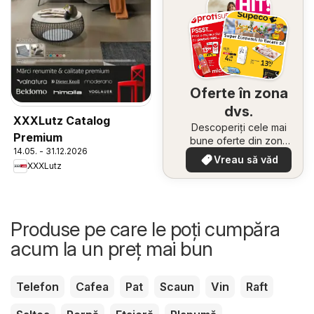
Oferte în zona
dvs.
XXXLutz Catalog
Descoperiți cele mai
Premium
bune oferte din zona
14.05. - 31.12.2026
dumneavoastră
Vreau să văd
XXXLutz
Produse pe care le poți cumpăra
acum la un preț mai bun
Telefon
Cafea
Pat
Scaun
Vin
Raft