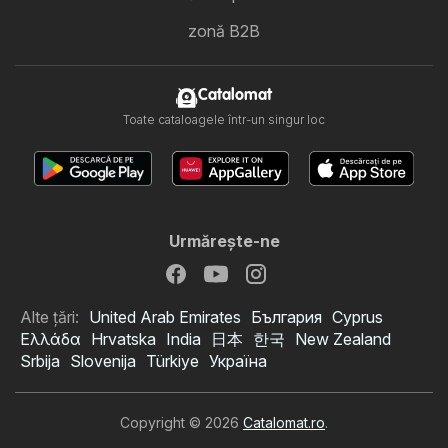
zonă B2B
Catalomat
Toate cataloagele într-un singur loc
Urmăreşte-ne
Alte țări:
United Arab Emirates
България
Cyprus
Ελλάδα
Hrvatska
India
日本
한국
New Zealand
Srbija
Slovenija
Türkiye
Україна
Copyright © 2026
Catalomat.ro
.