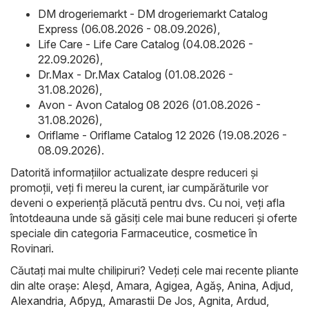
DM drogeriemarkt - DM drogeriemarkt Catalog
Express (06.08.2026 - 08.09.2026)
,
Life Care - Life Care Catalog (04.08.2026 -
22.09.2026)
,
Dr.Max - Dr.Max Catalog (01.08.2026 -
31.08.2026)
,
Avon - Avon Catalog 08 2026 (01.08.2026 -
31.08.2026)
,
Oriflame - Oriflame Catalog 12 2026 (19.08.2026 -
08.09.2026)
.
Datorită informațiilor actualizate despre reduceri și
promoții, veți fi mereu la curent, iar cumpărăturile vor
deveni o experiență plăcută pentru dvs. Cu noi, veți afla
întotdeauna unde să găsiți cele mai bune reduceri și oferte
speciale din categoria Farmaceutice, cosmetice în
Rovinari.
Căutați mai multe chilipiruri? Vedeți cele mai recente pliante
din alte orașe:
Aleşd
,
Amara
,
Agigea
,
Agăş
,
Anina
,
Adjud
,
Alexandria
,
Абруд
,
Amarastii De Jos
,
Agnita
,
Ardud
,