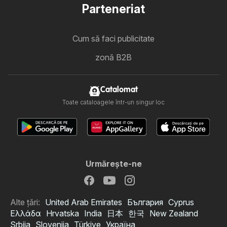
Parteneriat
Cum să faci publicitate
zonă B2B
Catalomat
Toate cataloagele într-un singur loc
Urmăreşte-ne
Alte țări:
United Arab Emirates
България
Cyprus
Ελλάδα
Hrvatska
India
日本
한국
New Zealand
Srbija
Slovenija
Türkiye
Україна