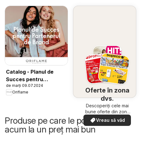
Catalog - Planul de
Succes pentru
de marți 09.07.2024
Partenerul de Brand
Oferte în zona
Oriflame
dvs.
Descoperiți cele mai
bune oferte din zona
dumneavoastră
Produse pe care le poți cumpăra
Vreau să văd
acum la un preț mai bun