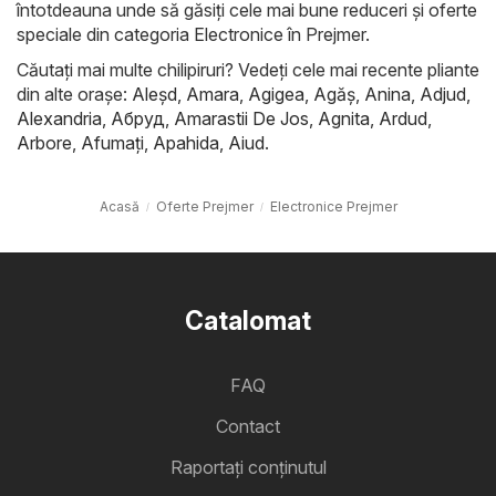
întotdeauna unde să găsiți cele mai bune reduceri și oferte
speciale din categoria Electronice în Prejmer.
Căutați mai multe chilipiruri? Vedeți cele mai recente pliante
din alte orașe:
Aleşd
,
Amara
,
Agigea
,
Agăş
,
Anina
,
Adjud
,
Alexandria
,
Абруд
,
Amarastii De Jos
,
Agnita
,
Ardud
,
Arbore
,
Afumaţi
,
Apahida
,
Aiud
.
Acasă
Oferte Prejmer
Electronice Prejmer
Catalomat
FAQ
Contact
Raportați conținutul