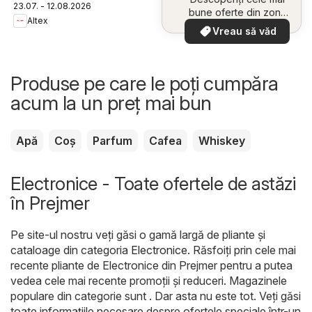
23.07. - 12.08.2026
bune oferte din zona
Altex
dumneavoastră
Vreau să văd
Produse pe care le poți cumpăra
acum la un preț mai bun
Apă
Coș
Parfum
Cafea
Whiskey
Electronice - Toate ofertele de astăzi
în Prejmer
Pe site-ul nostru veți găsi o gamă largă de pliante și
cataloage din categoria
Electronice
. Răsfoiți prin cele mai
recente pliante de Electronice din Prejmer pentru a putea
vedea cele mai recente promoții și reduceri. Magazinele
populare din categorie sunt . Dar asta nu este tot. Veți găsi
toate informațiile necesare despre ofertele speciale într-un