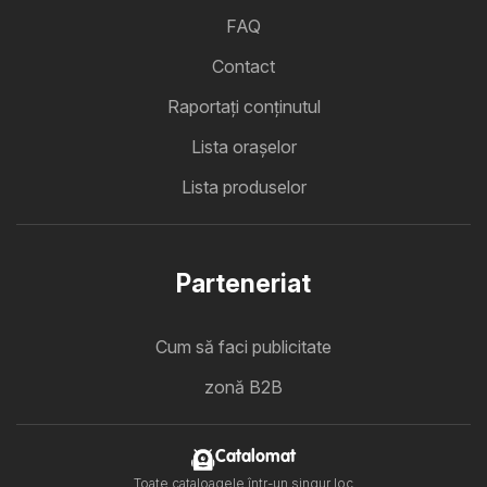
FAQ
Contact
Raportați conținutul
Lista oraşelor
Lista produselor
Parteneriat
Cum să faci publicitate
zonă B2B
Catalomat
Toate cataloagele într-un singur loc