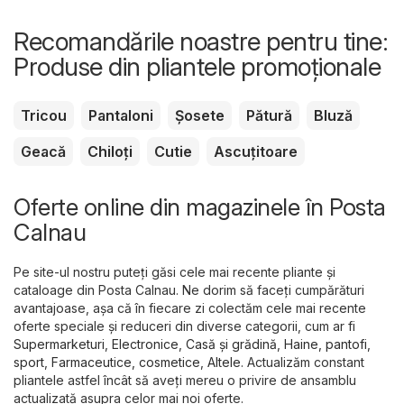
Recomandările noastre pentru tine:
Produse din pliantele promoționale
Tricou
Pantaloni
Șosete
Pătură
Bluză
Geacă
Chiloți
Cutie
Ascuțitoare
Oferte online din magazinele în Posta
Calnau
Pe site-ul nostru puteți găsi cele mai recente pliante și
cataloage din Posta Calnau. Ne dorim să faceți cumpărături
avantajoase, așa că în fiecare zi colectăm cele mai recente
oferte speciale și reduceri din diverse categorii, cum ar fi
Supermarketuri
,
Electronice
,
Casă și grădină
,
Haine, pantofi,
sport
,
Farmaceutice, cosmetice
,
Altele
. Actualizăm constant
pliantele astfel încât să aveți mereu o privire de ansamblu
actualizată asupra celor mai noi oferte.