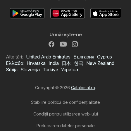
Urmăreşte-ne
Alte țări:
United Arab Emirates
България
Cyprus
Ελλάδα
Hrvatska
India
日本
한국
New Zealand
Srbija
Slovenija
Türkiye
Україна
Copyright © 2026
Catalomat.ro
.
Stabilire politică de confidenţialitate
Condiţii pentru utilizarea web-ului
Prelucrarea datelor personale