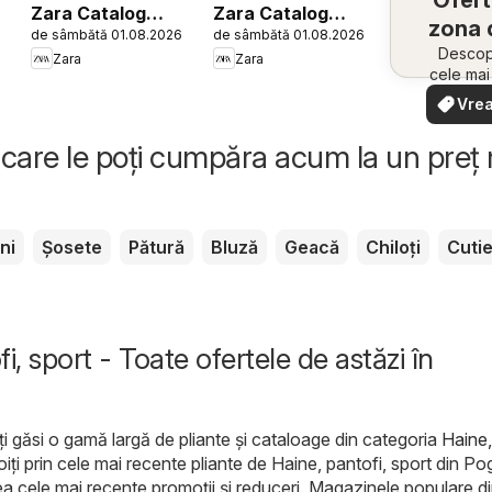
Ofert
Zara Catalog
Zara Catalog
zona 
6
de sâmbătă 01.08.2026
de sâmbătă 01.08.2026
Girls
Men
Descope
Zara
Zara
cele ma
oferte
Vrea
apropie
văd
rapid și
care le poți cumpăra acum la un preț
ni
Șosete
Pătură
Bluză
Geacă
Chiloți
Cuti
i, sport - Toate ofertele de astăzi în
ți găsi o gamă largă de pliante și cataloage din categoria
Haine,
oiți prin cele mai recente pliante de Haine, pantofi, sport din P
a cele mai recente promoții și reduceri. Magazinele populare d