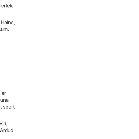
fertele
 Haine,
acum.
iar
auna
, sport
eşd
,
Ardud
,