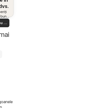
e în
dvs.
riți
i bune
 din
u să
re –
 ușor
 mai
e
ogoanele
in