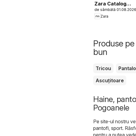
Zara Catalog
de sâmbătă 01.08.202
Boys
Zara
Produse pe 
bun
Tricou
Pantalo
Ascuțitoare
Haine, pantof
Pogoanele
Pe site-ul nostru ve
pantofi, sport
. Răsf
pentru a putea vede