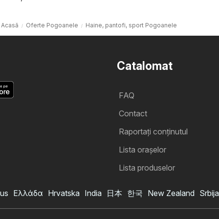
Acasă
Oferte Pogoanele
Haine, pantofi, sport Pogoanele
Catalomat
FAQ
Contact
Raportați conținutul
Lista oraşelor
Lista produselor
us
Ελλάδα
Hrvatska
India
日本
한국
New Zealand
Srbija