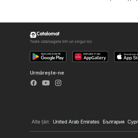
Catalomat
Toate cataloagele într-un singur loc
Urmăreşte-ne
Alte țări:
United Arab Emirates
България
Cypr