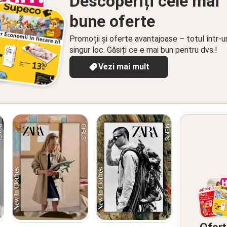
Descoperiți cele mai
bune oferte
Promoții și oferte avantajoase – totul într-u
singur loc. Găsiți ce e mai bun pentru dvs.!
Vezi mai mult