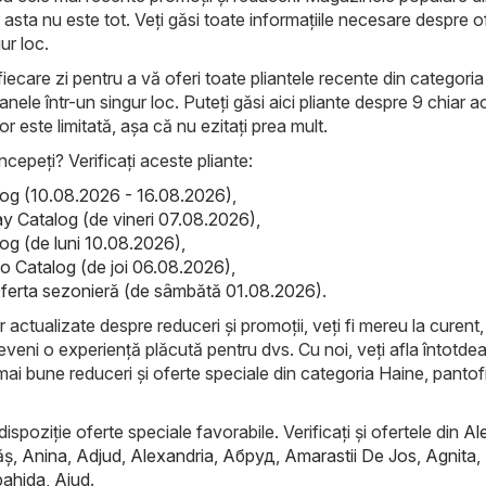
 asta nu este tot. Veți găsi toate informațiile necesare despre o
ur loc.
iecare zi pentru a vă oferi toate pliantele recente din categoria
nele într-un singur loc. Puteți găsi aici pliante despre 9 chiar 
lor este limitată, așa că nu ezitați prea mult.
ncepeți? Verificați aceste pliante:
alog (10.08.2026 - 16.08.2026)
,
ay Catalog (de vineri 07.08.2026)
,
log (de luni 10.08.2026)
,
 Catalog (de joi 06.08.2026)
,
ferta sezonieră (de sâmbătă 01.08.2026)
.
r actualizate despre reduceri și promoții, veți fi mereu la curent, 
eveni o experiență plăcută pentru dvs. Cu noi, veți afla întotde
mai bune reduceri și oferte speciale din categoria Haine, pantofi
dispoziție oferte speciale favorabile. Verificați și ofertele din
Al
ăş
,
Anina
,
Adjud
,
Alexandria
,
Абруд
,
Amarastii De Jos
,
Agnita
,
ahida
,
Aiud
.