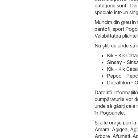
categorie sunt . Dar
speciale într-un sing
Muncim din greu în f
pantofi, sport Pogoa
Valabilitatea pliante
Nu știți de unde să î
Kik - Kik Cat
Sinsay - Sins
Kik - Kik Cata
Pepco - Pepco
Decathlon - O
Datorită informațiilo
cumpărăturile vor d
unde să găsiți cele 
în Pogoanele.
Și alte orașe pun la 
Amara
,
Agigea
,
Ag
Arbore
,
Afumaţi
,
Ap