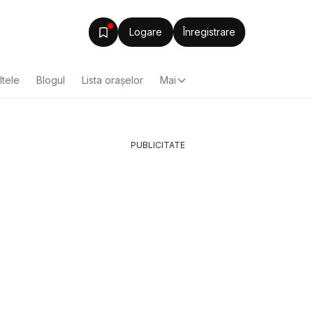
Logare
Înregistrare
ltele
Blogul
Lista oraşelor
Mai
PUBLICITATE