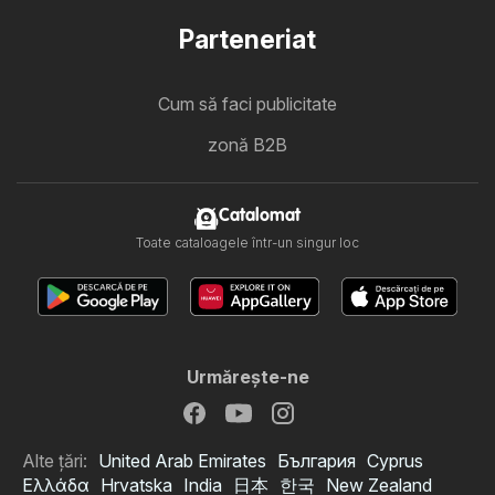
Parteneriat
Cum să faci publicitate
zonă B2B
Catalomat
Toate cataloagele într-un singur loc
Urmăreşte-ne
Alte țări:
United Arab Emirates
България
Cyprus
Ελλάδα
Hrvatska
India
日本
한국
New Zealand