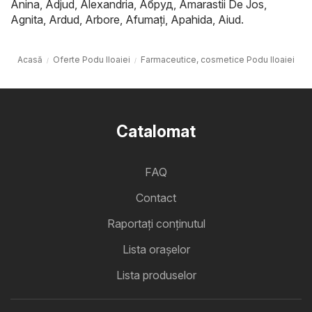
Anina
,
Adjud
,
Alexandria
,
Абруд
,
Amarastii De Jos
,
Agnita
,
Ardud
,
Arbore
,
Afumaţi
,
Apahida
,
Aiud
.
Acasă
Oferte Podu Iloaiei
Farmaceutice, cosmetice Podu Iloaiei
Catalomat
FAQ
Contact
Raportați conținutul
Lista oraşelor
Lista produselor