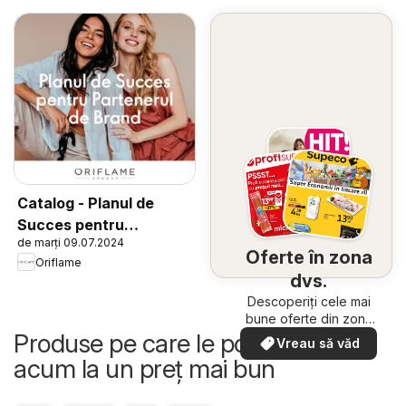
Catalog - Planul de
Succes pentru
de marți 09.07.2024
Partenerul de Brand
Oferte în zona
Oriflame
dvs.
Descoperiți cele mai
bune oferte din zona
dumneavoastră
Produse pe care le poți cumpăra
Vreau să văd
acum la un preț mai bun