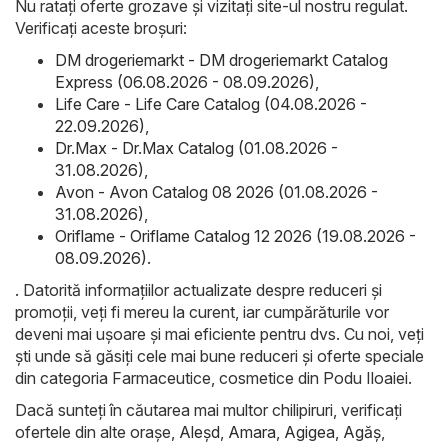
Nu ratați oferte grozave și vizitați site-ul nostru regulat.
Verificați aceste broșuri:
DM drogeriemarkt - DM drogeriemarkt Catalog
Express (06.08.2026 - 08.09.2026)
,
Life Care - Life Care Catalog (04.08.2026 -
22.09.2026)
,
Dr.Max - Dr.Max Catalog (01.08.2026 -
31.08.2026)
,
Avon - Avon Catalog 08 2026 (01.08.2026 -
31.08.2026)
,
Oriflame - Oriflame Catalog 12 2026 (19.08.2026 -
08.09.2026)
.
. Datorită informațiilor actualizate despre reduceri și
promoții, veți fi mereu la curent, iar cumpărăturile vor
deveni mai ușoare și mai eficiente pentru dvs. Cu noi, veți
ști unde să găsiți cele mai bune reduceri și oferte speciale
din categoria Farmaceutice, cosmetice din Podu Iloaiei.
Dacă sunteți în căutarea mai multor chilipiruri, verificați
ofertele din alte orașe,
Aleşd
,
Amara
,
Agigea
,
Agăş
,