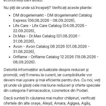
Nu știți de unde să începeți? Verificați aceste pliante:
DM drogeriemarkt - DM drogeriemarkt Catalog
Express (06.08.2026 - 08.09.2026)
,
Life Care - Life Care Catalog (04.08.2026 -
22.09.2026)
,
Dr.Max - Dr.Max Catalog (01.08.2026 -
31.08.2026)
,
Avon - Avon Catalog 08 2026 (01.08.2026 -
31.08.2026)
,
Oriflame - Oriflame Catalog 12 2026 (19.08.2026 -
08.09.2026)
.
Datorită informațiilor actualizate despre reduceri și
promoții, veți fi mereu la curent, iar cumpărăturile vor
deveni mai ușoare și mai eficiente pentru dvs. Cu noi, veți
ști unde să găsiți cele mai bune reduceri și oferte speciale
din categoria Farmaceutice, cosmetice din Podari.
Dacă sunteți în căutarea mai multor chilipiruri, verificați
ofertele din alte orașe,
Aleşd
,
Amara
,
Agigea
,
Agăş
,