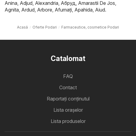
Anina
,
Adjud
,
Alexandria
,
Абруд
,
Amarastii De Jos
,
Agnita
,
Ardud
,
Arbore
,
Afumaţi
,
Apahida
,
Aiud
.
Acasă
Oferte Podari
Farmaceutice, cosmetice Podari
Catalomat
FAQ
Contact
Raportați conținutul
Lista oraşelor
Lista produselor