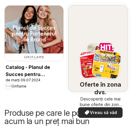
Catalog - Planul de
Succes pentru
de marți 09.07.2024
Partenerul de Brand
Oferte în zona
Oriflame
dvs.
Descoperiți cele mai
bune oferte din zona
dumneavoastră
Produse pe care le poți cumpăra
Vreau să văd
acum la un preț mai bun