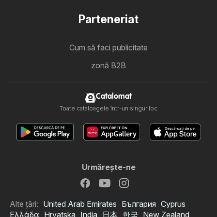
Parteneriat
Cum să faci publicitate
zonă B2B
Catalomat
Toate cataloagele într-un singur loc
Urmăreşte-ne
Alte țări:
United Arab Emirates
България
Cyprus
Ελλάδα
Hrvatska
India
日本
한국
New Zealand