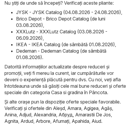
Nu știți de unde să începeți? Verificați aceste pliante:
JYSK - JYSK Catalog (04.08.2026 - 24.08.2026)
,
Brico Depot - Brico Depot Catalog (de luni
03.08.2026)
,
XXXLutz - XXXLutz Catalog (03.08.2026 -
06.09.2026)
,
IKEA - IKEA Catalog (de sâmbătă 01.08.2026)
,
Dedeman - Dedeman Catalog (de sâmbătă
01.08.2026)
.
Datorită informațiilor actualizate despre reduceri și
promoții, veți fi mereu la curent, iar cumpărăturile vor
deveni o experiență plăcută pentru dvs. Cu noi, veți afla
întotdeauna unde să găsiți cele mai bune reduceri și oferte
speciale din categoria Casa si gradina în Pâncota.
Și alte orașe pun la dispoziție oferte speciale favorabile.
Verificați și ofertele din
Aleşd
,
Amara
,
Agigea
,
Agăş
,
Anina
,
Adjud
,
Alexandria
,
Абруд
,
Amarastii De Jos
,
Agnita
,
Ardud
,
Arbore
,
Afumaţi
,
Apahida
,
Aiud
.