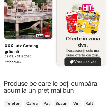
Oferte în zona
dvs.
XXXLutz Catalog
Descoperiți cele mai
grădină
bune oferte din zona
09.03. - 31.12.2026
dumneavoastră
Vreau să văd
XXXLutz
Produse pe care le poți cumpăra
acum la un preț mai bun
Telefon
Cafea
Pat
Scaun
Vin
Raft