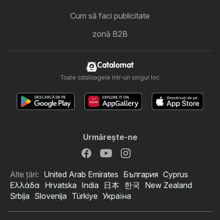
Cum să faci publicitate
zonă B2B
Catalomat
Toate cataloagele într-un singur loc
Urmăreşte-ne
Alte țări:
United Arab Emirates
България
Cyprus
Ελλάδα
Hrvatska
India
日本
한국
New Zealand
Srbija
Slovenija
Türkiye
Україна