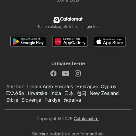
Catalomat
Toate cataloagele într-un singur loc
Urmăreşte-ne
Alte țări:
United Arab Emirates
България
Cyprus
Ελλάδα
Hrvatska
India
日本
한국
New Zealand
Srbija
Slovenija
Türkiye
Україна
Copyright © 2026
Catalomat.ro
.
Stabilire politică de confidenţialitate