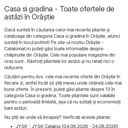
Casa si gradina - Toate ofertele de
astăzi în Orăştie
Dacă sunteți în căutarea celor mai recente pliante și
cataloage din categoria Casa si gradina în Orăştie, atunci
sunteți în locul potrivit! Pe site-ul nostru
Orăştie -
Catalomat.ro
puteți găsi toate informațiile despre
chilipirurile din Orăştie. Cele mai populare magazine din
oraș sunt . Răsfoiți pliantele lor astăzi și nu ratați nici o
reducere.
Căutăm pentru dvs. cele mai recente oferte din Orăştie în
fiecare zi, astfel încât să știți mereu unde obțineți cele mai
bune oferte. În prezent, puteți găsi pliante despre 13 în
categoria Casa si gradina. Toate pliantele sunt valabile
pentru o perioadă limitată, așa că nu ezitați și economisiți
bani astăzi.
Nu știți de unde să începeți? Verificați aceste pliante:
JYSK - JYSK Catalog (04.08.2026 - 24.08.2026)
,