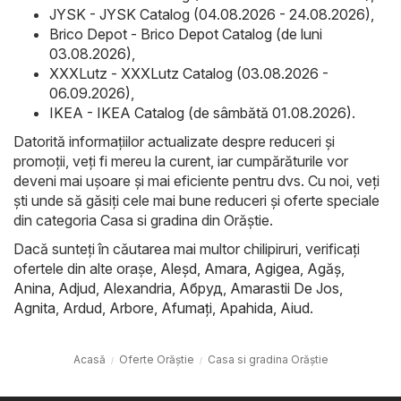
JYSK - JYSK Catalog (04.08.2026 - 24.08.2026)
,
Brico Depot - Brico Depot Catalog (de luni
03.08.2026)
,
XXXLutz - XXXLutz Catalog (03.08.2026 -
06.09.2026)
,
IKEA - IKEA Catalog (de sâmbătă 01.08.2026)
.
Datorită informațiilor actualizate despre reduceri și
promoții, veți fi mereu la curent, iar cumpărăturile vor
deveni mai ușoare și mai eficiente pentru dvs. Cu noi, veți
ști unde să găsiți cele mai bune reduceri și oferte speciale
din categoria Casa si gradina din Orăştie.
Dacă sunteți în căutarea mai multor chilipiruri, verificați
ofertele din alte orașe,
Aleşd
,
Amara
,
Agigea
,
Agăş
,
Anina
,
Adjud
,
Alexandria
,
Абруд
,
Amarastii De Jos
,
Agnita
,
Ardud
,
Arbore
,
Afumaţi
,
Apahida
,
Aiud
.
Acasă
Oferte Orăştie
Casa si gradina Orăştie