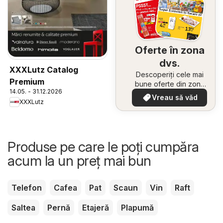
Oferte în zona
dvs.
XXXLutz Catalog
Descoperiți cele mai
Premium
bune oferte din zona
14.05. - 31.12.2026
dumneavoastră
Vreau să văd
XXXLutz
Produse pe care le poți cumpăra
acum la un preț mai bun
Telefon
Cafea
Pat
Scaun
Vin
Raft
Saltea
Pernă
Etajeră
Plapumă