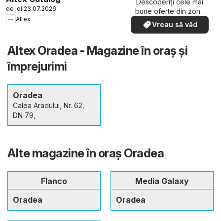
Descoperiți cele mai
de joi 23.07.2026
bune oferte din zona
Altex
dumneavoastră
Vreau să văd
Altex Oradea - Magazine în oraş şi
împrejurimi
Oradea
Calea Aradului, Nr. 62,
DN 79,
Alte magazine în oraş Oradea
Flanco
Media Galaxy
Oradea
Oradea