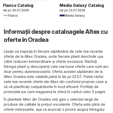
Flanco Catalog
Media Galaxy Catalog
de joi 30.07.2026
de joi 23.07.2026
Flanco
Media Galaxy
Informații despre cataloagele Altex cu
oferte în Oradea
Lăsați-vă inspirați în fiecare săptămână de cele mai recente
oferte de la Altex Oradea, unde fiecare pliant deschide ușa
către reduceri extraordinare și oferte exclusive. Răsfoiți
întregul pliant și descoperiți cele mai bune oferte care sunt aici
doar pentru dumneavoastră. Oferta acestei săptămâni de la
Altex Oradea este valabilă până la de joi 23.07.. Puteți răsfoi
cele mai recente oferte ale Altex din confortul propriei case și
să vă planificați cumpărăturile în mod eficient. Profitați de
promoțiile pe care magazinul le oferă în cadrul celor 5 pagini.
În pliantele Altex din Oradea veți găsi o selecție largă de
produse de calitate la prețuri excelente. Oferta este plină de
oferte interesante, așa că aruncați o privire asupra întregului