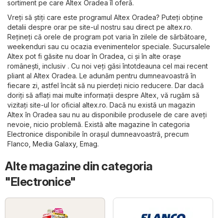
sortiment pe care Altex Oradea îl oferă.
Vreți să știți care este programul Altex Oradea? Puteți obține
detalii despre orar pe site-ul nostru sau direct pe
altex.ro
.
Rețineți că orele de program pot varia în zilele de sărbătoare,
weekenduri sau cu ocazia evenimentelor speciale. Sucursalele
Altex pot fi găsite nu doar în Oradea, ci și în alte orașe
românești, inclusiv . Cu noi veți găsi întotdeauna cel mai recent
pliant al Altex Oradea. Le adunăm pentru dumneavoastră în
fiecare zi, astfel încât să nu pierdeți nicio reducere. Dar dacă
doriți să aflați mai multe informații despre Altex, vă rugăm să
vizitați site-ul lor oficial
altex.ro
. Dacă nu există un magazin
Altex în Oradea sau nu au disponibile produsele de care aveți
nevoie, nicio problemă. Există alte magazine în categoria
Electronice
disponibile în orașul dumneavoastră, precum
Flanco
,
Media Galaxy
,
Emag
.
Alte magazine din categoria
"Electronice"