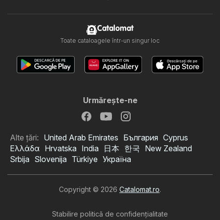
Catalomat
Toate cataloagele într-un singur loc
Urmăreşte-ne
Alte țări:
United Arab Emirates
България
Cyprus
Ελλάδα
Hrvatska
India
日本
한국
New Zealand
Srbija
Slovenija
Türkiye
Україна
Copyright © 2026
Catalomat.ro
.
Stabilire politică de confidenţialitate