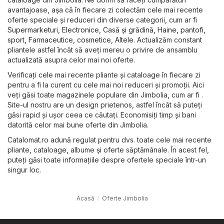
avantajoase, așa că în fiecare zi colectăm cele mai recente
oferte speciale și reduceri din diverse categorii, cum ar fi
Supermarketuri
,
Electronice
,
Casă și grădină
,
Haine, pantofi,
sport
,
Farmaceutice, cosmetice
,
Altele
. Actualizăm constant
pliantele astfel încât să aveți mereu o privire de ansamblu
actualizată asupra celor mai noi oferte.
Verificați cele mai recente pliante și cataloage în fiecare zi
pentru a fi la curent cu cele mai noi reduceri și promoții. Aici
veți găsi toate magazinele populare din Jimbolia, cum ar fi .
Site-ul nostru are un design prietenos, astfel încât să puteți
găsi rapid și ușor ceea ce căutați. Economisiți timp și bani
datorită celor mai bune oferte din Jimbolia.
Catalomat.ro adună regulat pentru dvs. toate cele mai recente
pliante, cataloage, albume și oferte săptămânale. În acest fel,
puteți găsi toate informațiile despre ofertele speciale într-un
singur loc.
Acasă
Oferte Jimbolia