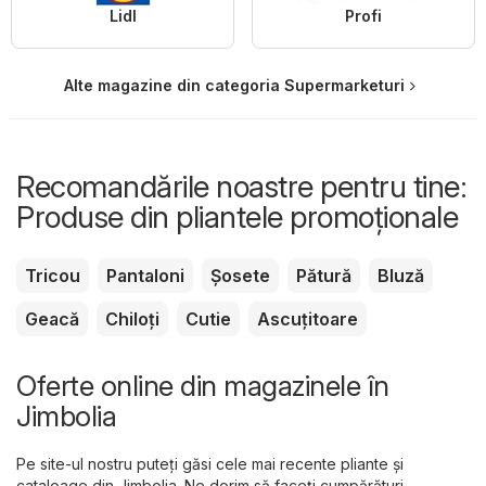
Lidl
Profi
Alte magazine din categoria Supermarketuri
Recomandările noastre pentru tine:
Produse din pliantele promoționale
Tricou
Pantaloni
Șosete
Pătură
Bluză
Geacă
Chiloți
Cutie
Ascuțitoare
Oferte online din magazinele în
Jimbolia
Pe site-ul nostru puteți găsi cele mai recente pliante și
cataloage din Jimbolia. Ne dorim să faceți cumpărături