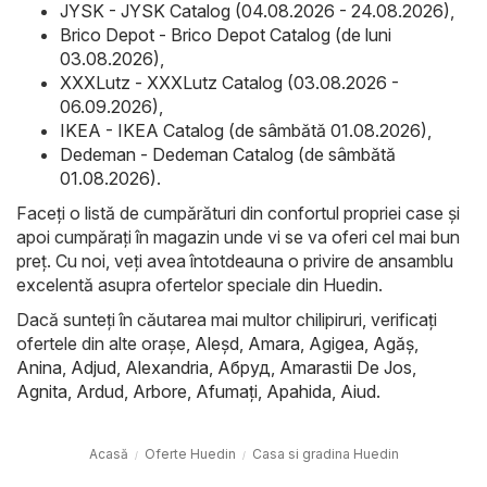
JYSK - JYSK Catalog (04.08.2026 - 24.08.2026)
,
Brico Depot - Brico Depot Catalog (de luni
03.08.2026)
,
XXXLutz - XXXLutz Catalog (03.08.2026 -
06.09.2026)
,
IKEA - IKEA Catalog (de sâmbătă 01.08.2026)
,
Dedeman - Dedeman Catalog (de sâmbătă
01.08.2026)
.
Faceți o listă de cumpărături din confortul propriei case și
apoi cumpărați în magazin unde vi se va oferi cel mai bun
preț. Cu noi, veți avea întotdeauna o privire de ansamblu
excelentă asupra ofertelor speciale din Huedin.
Dacă sunteți în căutarea mai multor chilipiruri, verificați
ofertele din alte orașe,
Aleşd
,
Amara
,
Agigea
,
Agăş
,
Anina
,
Adjud
,
Alexandria
,
Абруд
,
Amarastii De Jos
,
Agnita
,
Ardud
,
Arbore
,
Afumaţi
,
Apahida
,
Aiud
.
Acasă
Oferte Huedin
Casa si gradina Huedin