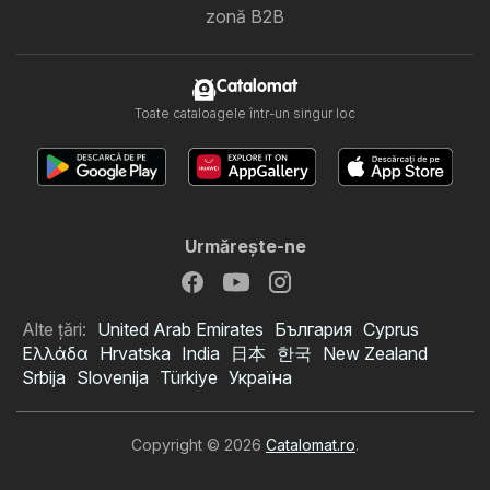
zonă B2B
Catalomat
Toate cataloagele într-un singur loc
Urmăreşte-ne
Alte țări:
United Arab Emirates
България
Cyprus
Ελλάδα
Hrvatska
India
日本
한국
New Zealand
Srbija
Slovenija
Türkiye
Україна
Copyright © 2026
Catalomat.ro
.