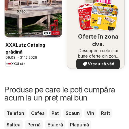
Oferte în zona
dvs.
XXXLutz Catalog
Descoperiți cele mai
grădină
bune oferte din zona
09.03. - 31.12.2026
dumneavoastră
Vreau să văd
XXXLutz
Produse pe care le poți cumpăra
acum la un preț mai bun
Telefon
Cafea
Pat
Scaun
Vin
Raft
Saltea
Pernă
Etajeră
Plapumă