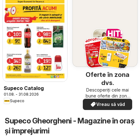
Oferte în zona
dvs.
Supeco Catalog
Descoperiți cele mai
01.08. - 31.08.2026
bune oferte din zona
Supeco
dumneavoastră
Vreau să văd
Supeco Gheorgheni - Magazine în oraş
şi împrejurimi