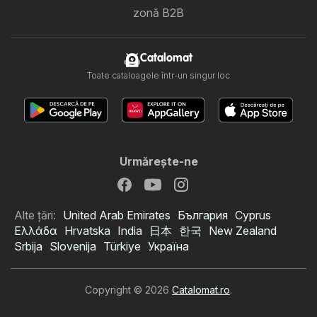
zonă B2B
Catalomat
Toate cataloagele într-un singur loc
Urmăreşte-ne
Alte țări:
United Arab Emirates
България
Cyprus
Ελλάδα
Hrvatska
India
日本
한국
New Zealand
Srbija
Slovenija
Türkiye
Україна
Copyright © 2026
Catalomat.ro
.