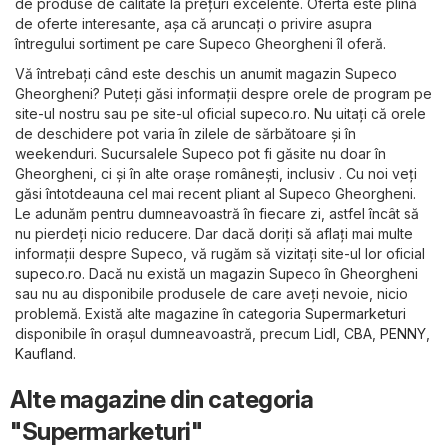
de produse de calitate la prețuri excelente. Oferta este plină
de oferte interesante, așa că aruncați o privire asupra
întregului sortiment pe care Supeco Gheorgheni îl oferă.
Vă întrebați când este deschis un anumit magazin Supeco
Gheorgheni? Puteți găsi informații despre orele de program pe
site-ul nostru sau pe site-ul oficial
supeco.ro
. Nu uitați că orele
de deschidere pot varia în zilele de sărbătoare și în
weekenduri. Sucursalele Supeco pot fi găsite nu doar în
Gheorgheni, ci și în alte orașe românești, inclusiv . Cu noi veți
găsi întotdeauna cel mai recent pliant al Supeco Gheorgheni.
Le adunăm pentru dumneavoastră în fiecare zi, astfel încât să
nu pierdeți nicio reducere. Dar dacă doriți să aflați mai multe
informații despre Supeco, vă rugăm să vizitați site-ul lor oficial
supeco.ro
. Dacă nu există un magazin Supeco în Gheorgheni
sau nu au disponibile produsele de care aveți nevoie, nicio
problemă. Există alte magazine în categoria
Supermarketuri
disponibile în orașul dumneavoastră, precum
Lidl
,
CBA
,
PENNY
,
Kaufland
.
Alte magazine din categoria
"Supermarketuri"