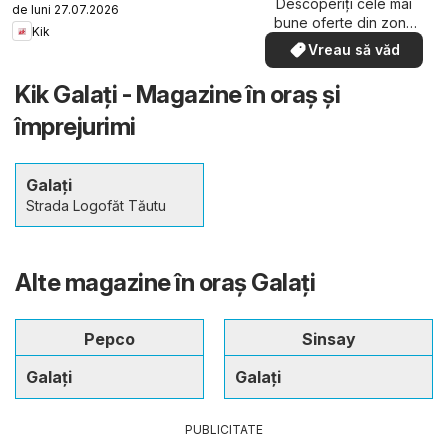
Descoperiți cele mai
de luni 27.07.2026
bune oferte din zona
Kik
dumneavoastră
Vreau să văd
Kik Galați - Magazine în oraş şi
împrejurimi
Galați
Strada Logofăt Tăutu
Alte magazine în oraş Galați
Pepco
Sinsay
Galați
Galați
PUBLICITATE