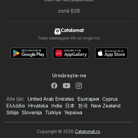
zonă B2B
Catalomat
Toate cataloagele într-un singur loc
Urmăreşte-ne
Alte țări:
United Arab Emirates
България
Cyprus
Ελλάδα
Hrvatska
India
日本
한국
New Zealand
Srbija
Slovenija
Türkiye
Україна
Copyright © 2026
Catalomat.ro
.