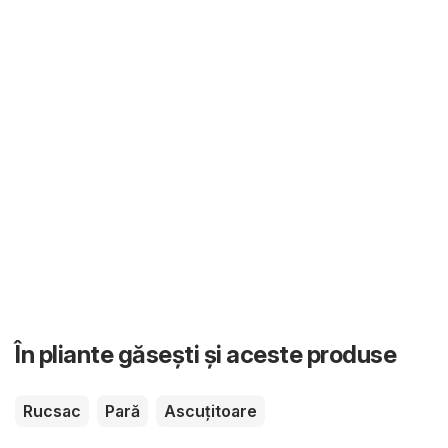
În pliante găsești și aceste produse
Rucsac
Pară
Ascuțitoare