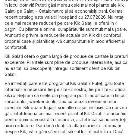
în locul potrivit! Puteți găsi mereu cele mai noi pliante ale Kik
Galați pe
Galați - Catalomat.ro
și să economisiți bani. Cel mai
recent catalog este valabil începând cu 27.07.2026. Nu ratați
cele mai recente reduceri pe care Kik Galați le oferă în 4
pagini. Cu pliantele online, cumpărăturile sunt mult mai ușoare.
Aruncați o privire la reducerile actuale din Kik din confortul
propriei case și planificați-vă cumpărăturile în mod eficient și
confortabil.
Kik Galați oferă o gamă largă de produse de calitate la prețuri
excelente. Pliantele sunt pline de produse interesante, așa că
nu ezitați să descoperiți întregul sortiment oferit de Kik din
Galați.
Vă întrebați care este programul Kik Galați? Puteți găsi toate
informațiile necesare fie pe site-ul nostru, fie pe site-ul oficial
kik.ro
. Rețineți că orele din program pot fi modificate în timpul
sărbătorilor, weekendurilor sau cu ocazia evenimentelor
speciale. Kik poate fi găsit și în alte orașe, inclusiv: Cu noi veți
găsi întotdeauna cel mai recent pliant al Kik Galați. Le adunăm
pentru dumneavoastră în fiecare zi, astfel încât să nu pierdeți
nicio reducere. Dar dacă doriți să aflați mai multe informații
despre Kik, vă rugăm să vizitați site-ul lor oficial
kik.ro
. Dacă