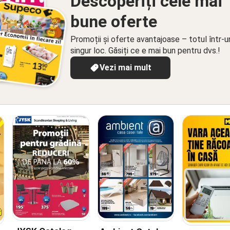
Descoperiți cele mai
bune oferte
Promoții și oferte avantajoase – totul într-u
singur loc. Găsiți ce e mai bun pentru dvs.!
Vezi mai mult