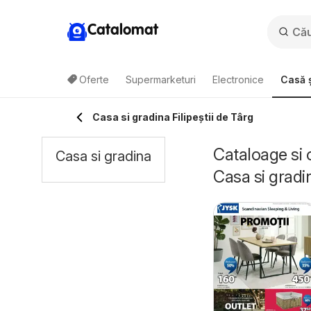
Catalomat
Oferte
Supermarketuri
Electronice
Casă ș
Casa si gradina Filipeştii de Târg
Cataloage si o
Casa si gradina
Casa si gradi