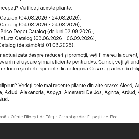
ncepeți? Verificați aceste pliante:
Catalog (04.08.2026 - 24.08.2026)
,
Catalog (04.08.2026 - 24.08.2026)
,
 Brico Depot Catalog (de luni 03.08.2026)
,
XLutz Catalog (03.08.2026 - 06.09.2026)
,
Catalog (de sâmbătă 01.08.2026)
.
r actualizate despre reduceri și promoții, veți fi mereu la curent, 
veni mai ușoare și mai eficiente pentru dvs. Cu noi, veți ști un
 reduceri și oferte speciale din categoria Casa si gradina din Fili
ilipiruri? Vedeți cele mai recente pliante din alte orașe:
Aleşd
,
A
a
,
Adjud
,
Alexandria
,
Абруд
,
Amarastii De Jos
,
Agnita
,
Ardud
,
Aiud
.
asă
Oferte Filipeştii de Târg
Casa si gradina Filipeştii de Târg