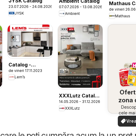
JYSK Catalog
Ambient Catalog
Mathaus C
23.07.2026 - 24.08.2026
07.07.2026 - 13.08.2026
de vineri 26.0
JYSK
Ambient
Mathaus
Catalog -
de vineri 17.11.2023
Bucătăria City
Lem’s
Ofert
XXXLutz Catalog
zona 
14.05.2026 - 31.12.2026
Premium
Descope
XXXLutz
cele ma
oferte
Vrea
apropie
văd
rapid și
care le poți cumpăra acum la un preț