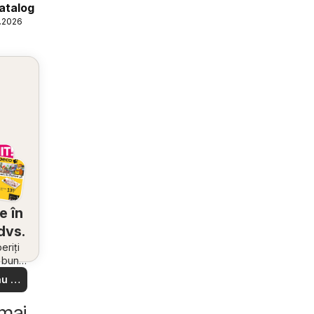
atalog
6.2026
e în
dvs.
riți
i bune
 din
u să
re –
 ușor
 mai