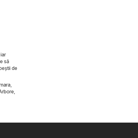
iar
de să
peştii de
mara
,
Arbore
,