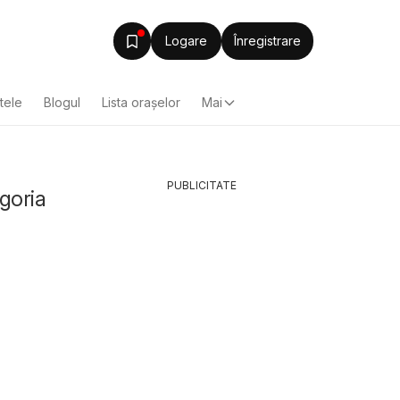
Logare
Înregistrare
ltele
Blogul
Lista oraşelor
Mai
PUBLICITATE
egoria