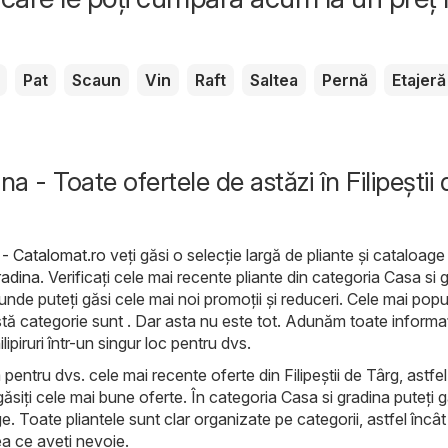
Pat
Scaun
Vin
Raft
Saltea
Pernă
Etajeră
na - Toate ofertele de astăzi în Filipeştii 
g - Catalomat.ro
veți găsi o selecție largă de pliante și cataloage
radina
. Verificați cele mai recente pliante din categoria Casa si 
, unde puteți găsi cele mai noi promoții și reduceri. Cele mai pop
ă categorie sunt . Dar asta nu este tot. Adunăm toate informaț
ipiruri într-un singur loc pentru dvs.
 pentru dvs. cele mai recente oferte din Filipeştii de Târg, astfel
găsiți cele mai bune oferte. În categoria Casa si gradina puteți g
. Toate pliantele sunt clar organizate pe categorii, astfel încât
ea ce aveți nevoie.