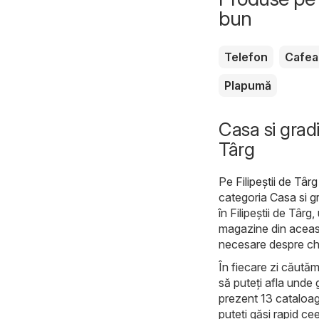
bun
Telefon
Cafea
Plapumă
Casa si gradi
Târg
Pe
Filipeştii de Târ
categoria
Casa si g
în Filipeştii de Târg
magazine din aceast
necesare despre chil
În fiecare zi căutăm
să puteți afla unde 
prezent 13 cataloage
puteți găsi rapid ce