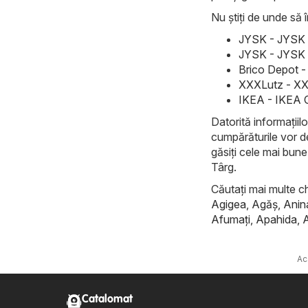
Nu știți de unde să î
JYSK - JYSK 
JYSK - JYSK 
Brico Depot -
XXXLutz - XX
IKEA - IKEA 
Datorită informațiilo
cumpărăturile vor de
găsiți cele mai bune
Târg.
Căutați mai multe ch
Agigea
,
Agăş
,
Anin
Afumaţi
,
Apahida
,
Ac
Catalomat