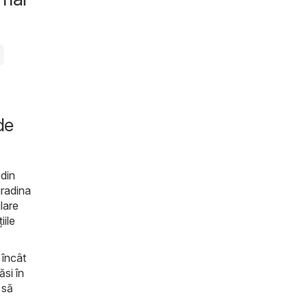
de
 din
gradina
ulare
iile
 încât
ăsi în
 să