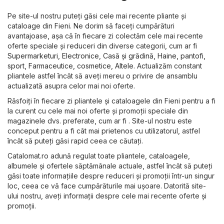
Pe site-ul nostru puteți găsi cele mai recente pliante și
cataloage din Fieni. Ne dorim să faceți cumpărături
avantajoase, așa că în fiecare zi colectăm cele mai recente
oferte speciale și reduceri din diverse categorii, cum ar fi
Supermarketuri
,
Electronice
,
Casă și grădină
,
Haine, pantofi,
sport
,
Farmaceutice, cosmetice
,
Altele
. Actualizăm constant
pliantele astfel încât să aveți mereu o privire de ansamblu
actualizată asupra celor mai noi oferte.
Răsfoiți în fiecare zi pliantele și cataloagele din Fieni pentru a fi
la curent cu cele mai noi oferte și promoții speciale din
magazinele dvs. preferate, cum ar fi . Site-ul nostru este
conceput pentru a fi cât mai prietenos cu utilizatorul, astfel
încât să puteți găsi rapid ceea ce căutați.
Catalomat.ro adună regulat toate pliantele, cataloagele,
albumele și ofertele săptămânale actuale, astfel încât să puteți
găsi toate informațiile despre reduceri și promoții într-un singur
loc, ceea ce vă face cumpărăturile mai ușoare. Datorită site-
ului nostru, aveți informații despre cele mai recente oferte și
promoții.