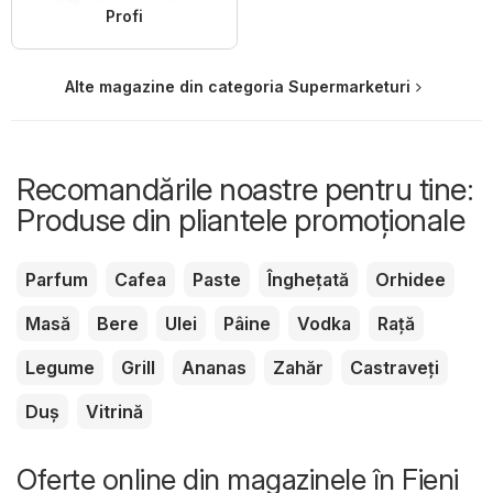
Profi
Alte magazine din categoria Supermarketuri
Recomandările noastre pentru tine:
Produse din pliantele promoționale
Parfum
Cafea
Paste
Înghețată
Orhidee
Masă
Bere
Ulei
Pâine
Vodka
Rață
Legume
Grill
Ananas
Zahăr
Castraveți
Duș
Vitrină
Oferte online din magazinele în Fieni