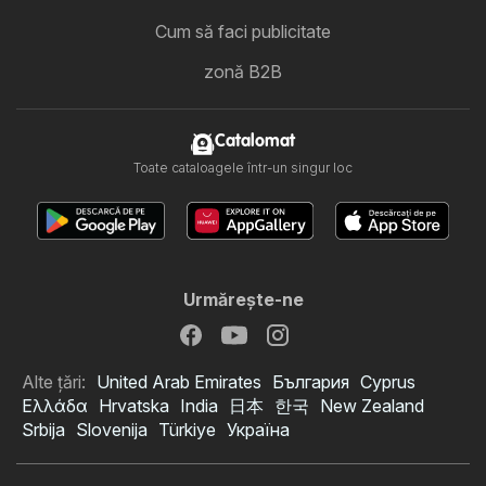
Cum să faci publicitate
zonă B2B
Catalomat
Toate cataloagele într-un singur loc
Urmăreşte-ne
Alte țări:
United Arab Emirates
България
Cyprus
Ελλάδα
Hrvatska
India
日本
한국
New Zealand
Srbija
Slovenija
Türkiye
Україна