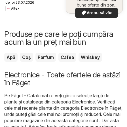
de joi 23.07.2026
bune oferte din zona
Altex
dumneavoastră
Vreau să văd
Produse pe care le poți cumpăra
acum la un preț mai bun
Apă
Coș
Parfum
Cafea
Whiskey
Electronice - Toate ofertele de astăzi
în Făget
Pe
Făget - Catalomat.ro
veți găsi o selecție largă de
pliante și cataloage din categoria
Electronice
. Verificați
cele mai recente pliante din categoria Electronice în Făget,
unde puteți găsi cele mai noi promoții și reduceri. Cele mai
populare magazine din această categorie sunt . Dar asta
nu este tot. Adunăm toate informațiile necesare despre