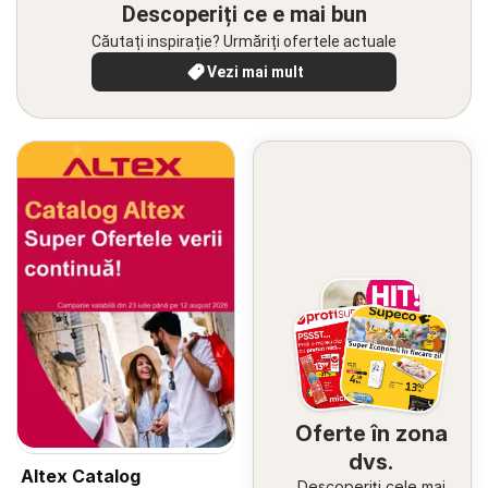
Descoperiți ce e mai bun
Căutați inspirație? Urmăriți ofertele actuale
Vezi mai mult
Oferte în zona
dvs.
Altex Catalog
Descoperiți cele mai