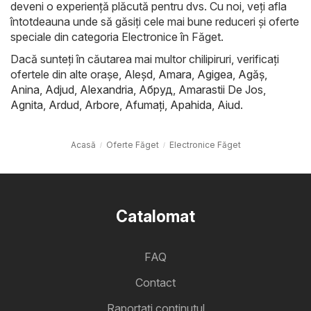
deveni o experiență plăcută pentru dvs. Cu noi, veți afla
întotdeauna unde să găsiți cele mai bune reduceri și oferte
speciale din categoria Electronice în Făget.
Dacă sunteți în căutarea mai multor chilipiruri, verificați
ofertele din alte orașe,
Aleşd
,
Amara
,
Agigea
,
Agăş
,
Anina
,
Adjud
,
Alexandria
,
Абруд
,
Amarastii De Jos
,
Agnita
,
Ardud
,
Arbore
,
Afumaţi
,
Apahida
,
Aiud
.
Acasă
Oferte Făget
Electronice Făget
Catalomat
FAQ
Contact
Raportați conținutul