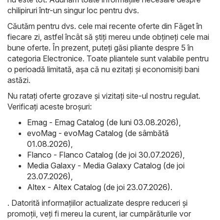
chilipiruri într-un singur loc pentru dvs.
Căutăm pentru dvs. cele mai recente oferte din Făget în
fiecare zi, astfel încât să știți mereu unde obțineți cele mai
bune oferte. În prezent, puteți găsi pliante despre 5 în
categoria Electronice. Toate pliantele sunt valabile pentru
o perioadă limitată, așa că nu ezitați și economisiți bani
astăzi.
Nu ratați oferte grozave și vizitați site-ul nostru regulat.
Verificați aceste broșuri:
Emag - Emag Catalog (de luni 03.08.2026)
,
evoMag - evoMag Catalog (de sâmbătă
01.08.2026)
,
Flanco - Flanco Catalog (de joi 30.07.2026)
,
Media Galaxy - Media Galaxy Catalog (de joi
23.07.2026)
,
Altex - Altex Catalog (de joi 23.07.2026)
.
. Datorită informațiilor actualizate despre reduceri și
promoții, veți fi mereu la curent, iar cumpărăturile vor